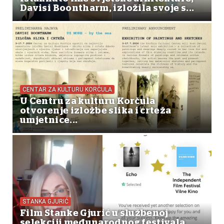
Davisi Boontharm, izložila svoje s...
CENTAR ZA KULTURU KORČULA
U Centru za kulturu Korčula
otvorenje izložbe slika i crteža
umjetnice...
STANKA GJURIĆ
Film Stanke Gjurić u službenoj
selekciji međunarodnog festivala