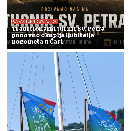
ČARA - TURNIR SV. PETRA
Tradicionalni turnir Sv. Petra
ponovno okuplja ljubitelje
nogometa u Čari