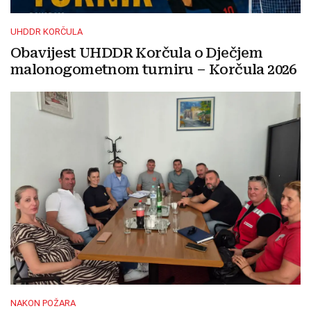
UHDDR KORČULA
Obavijest UHDDR Korčula o Dječjem
malonogometnom turniru – Korčula 2026
NAKON POŽARA