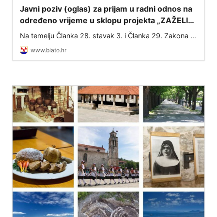
Javni poziv (oglas) za prijam u radni odnos na
određeno vrijeme u sklopu projekta „ZAŽELI–
nisi sam“
Na temelju Članka 28. stavak 3. i Članka 29. Zakona o
službenicima i namještenicima u lokalnoj i područnoj
www.blato.hr
(regionalnoj) samoupravi (NN 86/08, 61/11, 04/18,
112/19, 17/25) te Ugovora o dodjel