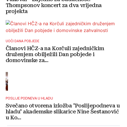
Thompsonov koncert za dva vrijedna
projekta
UOČI DANA POBJEDE
Članovi HČZ-a na Korčuli zajedničkim
druženjem obilježili Dan pobjede i
domovinske za...
POSLIJE PODNEVA U HLADU
Svečano otvorena izložba "Poslijepodneva u
hladu" akademske slikarice Nine Šestanović
u Ko...