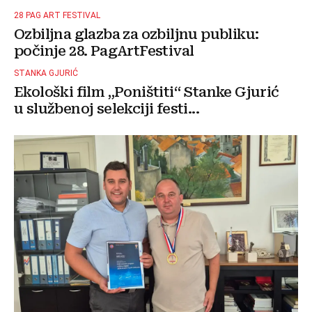
28 PAG ART FESTIVAL
Ozbiljna glazba za ozbiljnu publiku:
počinje 28. PagArtFestival
STANKA GJURIĆ
Ekološki film „Poništiti“ Stanke Gjurić
u službenoj selekciji festi...