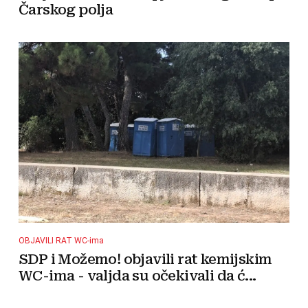
Čarskog polja
OBJAVILI RAT WC-ima
SDP i Možemo! objavili rat kemijskim
WC-ima - valjda su očekivali da ć...