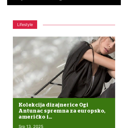
Lifestyle
Kolekcija dizajnerice Ogi
Antunac spremna za europsko,
američko i…
Srp 13, 2025