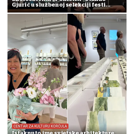
Gjurić u službenoj selekciji festi...
CENTAR ZA KULTURU KORČULA
Istaknuto ime svjetske arhitekture,