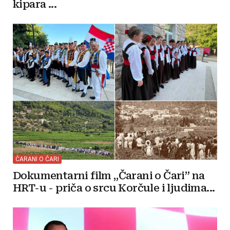
kipara ...
ČARANI O ČARI
Dokumentarni film „Čarani o Čari” na
HRT-u - priča o srcu Korčule i ljudima...