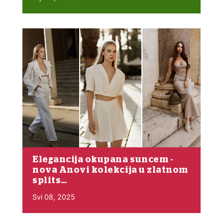
Elegancija okupana suncem -
nova Anovi kolekcija u zlatnom
splits…
Svi 08, 2025