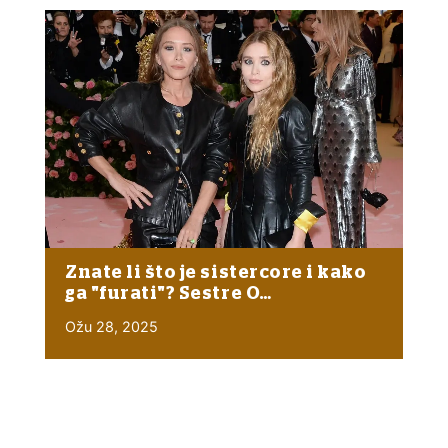
Znate li što je sistercore i kako
ga "furati"? Sestre O…
Ožu 28, 2025