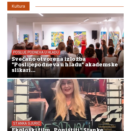
Kultura
POSLIJE PODNEVA U HLADU
Svečano otvorena izložba
"Poslijepodneva u hladu" akademske
slikari...
STANKA GJURIĆ
Ekološki film „Poništiti“ Stanke