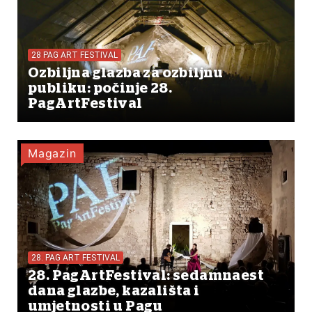
28 PAG ART FESTIVAL
Ozbiljna glazba za ozbiljnu
publiku: počinje 28.
PagArtFestival
Magazin
28. PAG ART FESTIVAL
28. PagArtFestival: sedamnaest
dana glazbe, kazališta i
umjetnosti u Pagu