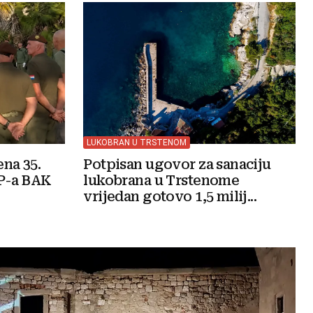
LUKOBRAN U TRSTENOM
na 35.
Potpisan ugovor za sanaciju
JP-a BAK
lukobrana u Trstenome
vrijedan gotovo 1,5 milij...