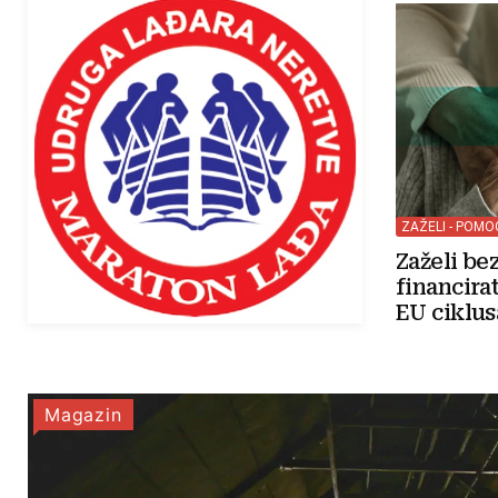
ZAŽELI - POM
Zaželi be
financira
EU ciklus
Magazin