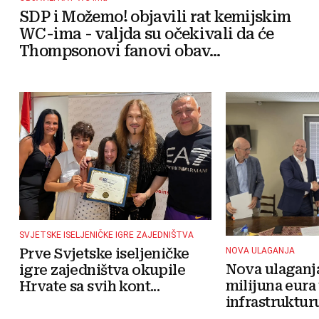
SDP i Možemo! objavili rat kemijskim
WC-ima - valjda su očekivali da će
Thompsonovi fanovi obav...
SVJETSKE ISELJENIČKE IGRE ZAJEDNIŠTVA
Prve Svjetske iseljeničke
NOVA ULAGANJA
Nova ulaganja
igre zajedništva okupile
milijuna eura
Hrvate sa svih kont...
infrastruktur