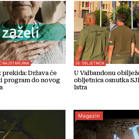
OĆ NAJSTARIJIMA
35. OBLJETNICA
z prekida: Država će
U Valbandonu obilježe
ti program do novog
obljetnica osnutka S
a
Istra
Magazin