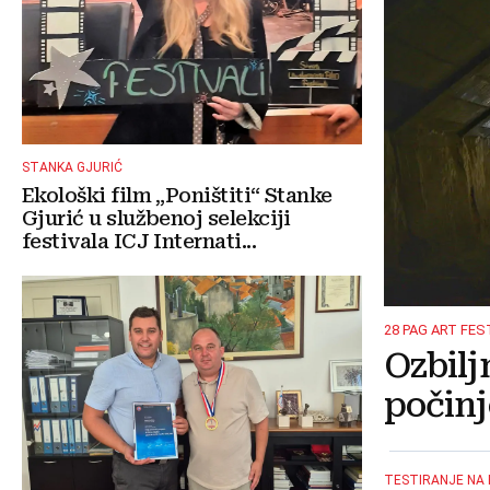
STANKA GJURIĆ
Ekološki film „Poništiti“ Stanke
Gjurić u službenoj selekciji
festivala ICJ Internati...
28 PAG ART FES
Ozbilj
počinj
TESTIRANJE NA 