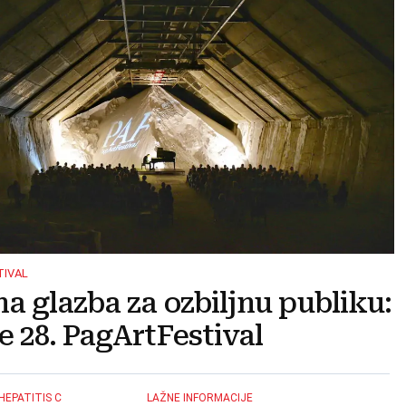
TIVAL
na glazba za ozbiljnu publiku:
e 28. PagArtFestival
HEPATITIS C
LAŽNE INFORMACIJE