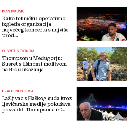
IVAN IVKOŠIĆ
Kako tehnički i operativno
izgleda organizacija
najvećeg koncerta s najviše
prod...
SUSRET S TIŠINOM
Thompson u Međugorju:
Susret s tišinom i molitvom
na Brdu ukazanja
UZALUDNI POKUŠAJI
Lažljivac s Haškog suda kroz
ljevičarske medije pokušava
posvaditi Thompsona i C...