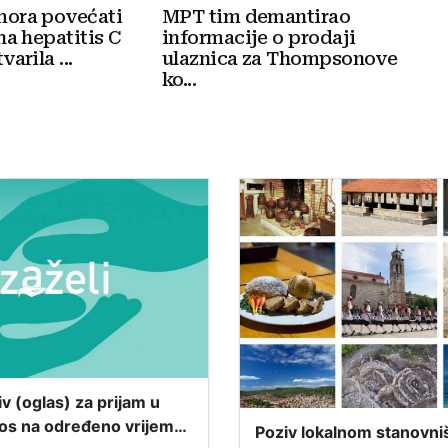
mora povećati
MPT tim demantirao
na hepatitis C
informacije o prodaji
arila ...
ulaznica za Thompsonove
ko...
iv (oglas) za prijam u
os na određeno vrijeme
Poziv lokalnom stanovni