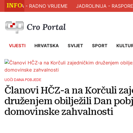
INFO
LJA - RADNO VRIJEME
JADROLINIJA - RASPORED PLO
VIJESTI
HRVATSKA
SVIJET
SPORT
KULTU
UOČI DANA POBJEDE
Članovi HČZ-a na Korčuli za
druženjem obilježili Dan pobj
domovinske zahvalnosti