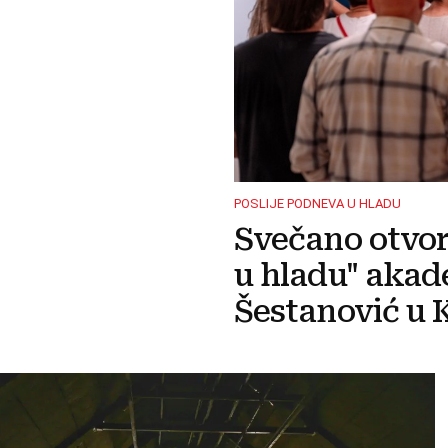
POSLIJE PODNEVA U HLADU
Svečano otvor
u hladu" akad
Šestanović u K