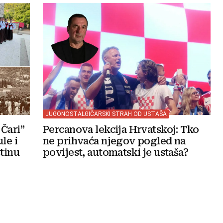
JUGONOSTALGIČARSKI STRAH OD USTAŠA
Čari”
Percanova lekcija Hrvatskoj: Tko
le i
ne prihvaća njegov pogled na
štinu
povijest, automatski je ustaša?