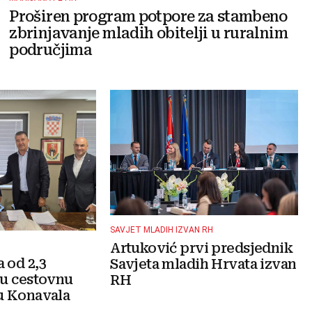
Proširen program potpore za stambeno
zbrinjavanje mladih obitelji u ruralnim
područjima
SAVJET MLADIH IZVAN RH
Artuković prvi predsjednik
 od 2,3
Savjeta mladih Hrvata izvan
 u cestovnu
RH
u Konavala