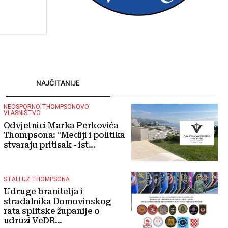
tavovima
turizmu
NAJČITANIJE
NEOSPORNO THOMPSONOVO
VLASNIŠTVO
Odvjetnici Marka Perkovića
Thompsona: “Mediji i politika
stvaraju pritisak - ist...
STALI UZ THOMPSONA
Udruge branitelja i
stradalnika Domovinskog
rata splitske županije o
udruzi VeDR...