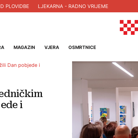
VIDBE
LJEKARNA - RADNO VRIJEME
RA
MAGAZIN
VJERA
OSMRTNICE
jedničkim
ede i