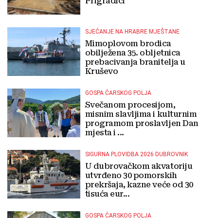
Prigradici
SJEĆANJE NA HRABRE MJEŠTANE
Mimoplovom brodica
obilježena 35. obljetnica
prebacivanja branitelja u
Kruševo
GOSPA ČARSKOG POLJA
Svečanom procesijom,
misnim slavljima i kulturnim
programom proslavljen Dan
mjesta i ...
SIGURNA PLOVIDBA 2026 DUBROVNIK
U dubrovačkom akvatoriju
utvrđeno 30 pomorskih
prekršaja, kazne veće od 30
tisuća eur...
GOSPA ČARSKOG POLJA