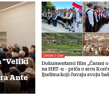
ČARANI O ČARI
 "Veliki
Dokumentarni film „Čarani o 
na HRT-u - priča o srcu Korču
ljudima koji čuvaju svoju ba
ara Ante