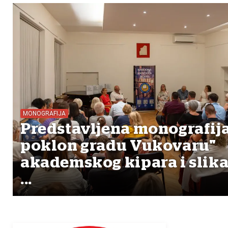
MONOGRAFIJA
Predstavljena monografija
poklon gradu Vukovaru"
akademskog kipara i slik
...