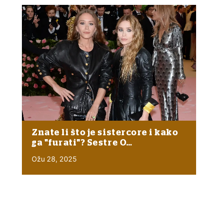
Znate li što je sistercore i kako
ga "furati"? Sestre O…
Ožu 28, 2025