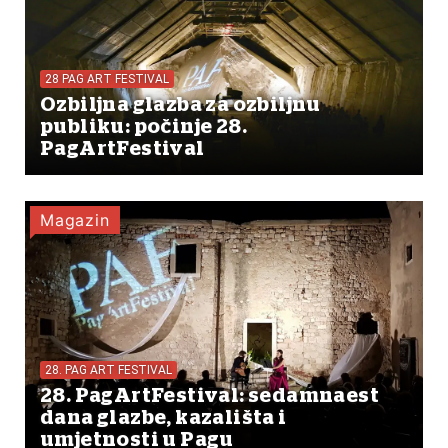
28 PAG ART FESTIVAL
Ozbiljna glazba za ozbiljnu
publiku: počinje 28.
PagArtFestival
Magazin
28. PAG ART FESTIVAL
28. PagArtFestival: sedamnaest
dana glazbe, kazališta i
umjetnosti u Pagu