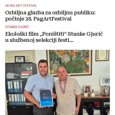
28 PAG ART FESTIVAL
Ozbiljna glazba za ozbiljnu publiku:
počinje 28. PagArtFestival
STANKA GJURIĆ
Ekološki film „Poništiti“ Stanke Gjurić
u službenoj selekciji festi...