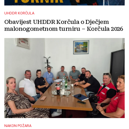
UHDDR KORČULA
Obavijest UHDDR Korčula o Dječjem
malonogometnom turniru – Korčula 2026
NAKON POŽARA