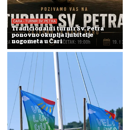
ČARA - TURNIR SV. PETRA
Tradicionalni turnir Sv. Petra
ponovno okuplja ljubitelje
nogometa u Čari