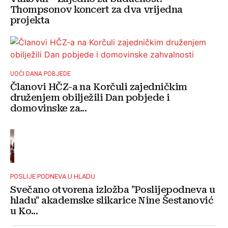
Thompsonov koncert za dva vrijedna
projekta
UOČI DANA POBJEDE
Članovi HČZ-a na Korčuli zajedničkim
druženjem obilježili Dan pobjede i
domovinske za...
POSLIJE PODNEVA U HLADU
Svečano otvorena izložba "Poslijepodneva u
hladu" akademske slikarice Nine Šestanović
u Ko...