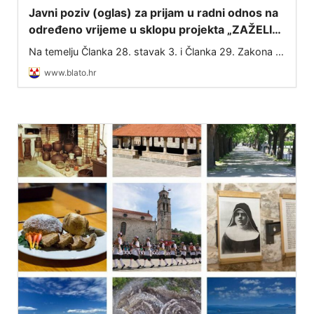
Javni poziv (oglas) za prijam u radni odnos na
određeno vrijeme u sklopu projekta „ZAŽELI–
nisi sam“
Na temelju Članka 28. stavak 3. i Članka 29. Zakona o
službenicima i namještenicima u lokalnoj i područnoj
www.blato.hr
(regionalnoj) samoupravi (NN 86/08, 61/11, 04/18,
112/19, 17/25) te Ugovora o dodjel