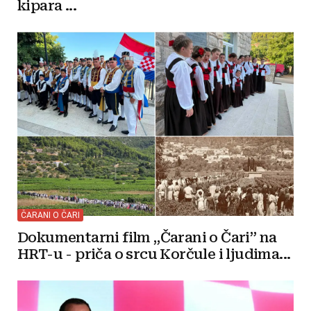
kipara ...
ČARANI O ČARI
Dokumentarni film „Čarani o Čari” na
HRT-u - priča o srcu Korčule i ljudima...