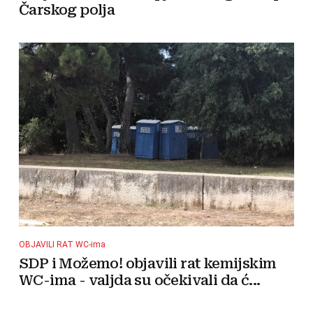
Čarskog polja
OBJAVILI RAT WC-ima
SDP i Možemo! objavili rat kemijskim
WC-ima - valjda su očekivali da ć...