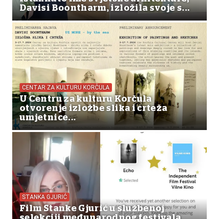
Davisi Boontharm, izložila svoje s...
CENTAR ZA KULTURU KORČULA
U Centru za kulturu Korčula
otvorenje izložbe slika i crteža
umjetnice...
STANKA GJURIĆ
Film Stanke Gjurić u službenoj
selekciji međunarodnog festivala