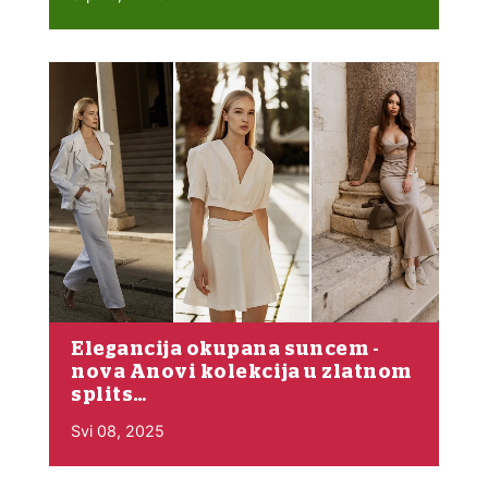
Elegancija okupana suncem -
nova Anovi kolekcija u zlatnom
splits…
Svi 08, 2025