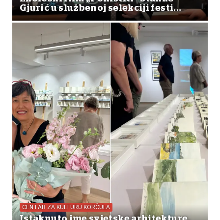
Gjurić u službenoj selekciji festi...
CENTAR ZA KULTURU KORČULA
Istaknuto ime svjetske arhitekture,