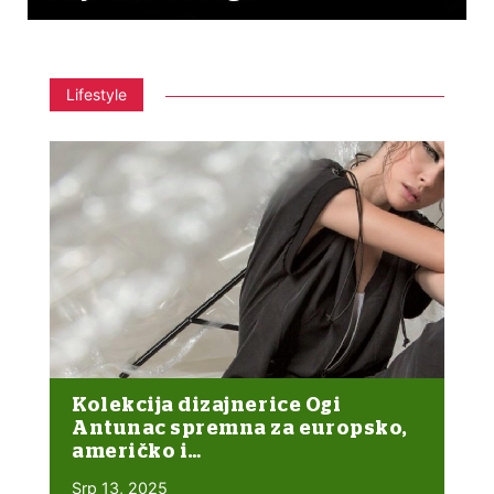
Lifestyle
Kolekcija dizajnerice Ogi
Antunac spremna za europsko,
američko i…
Srp 13, 2025