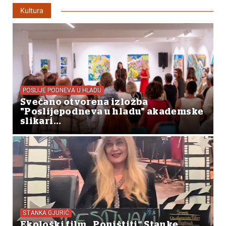
Kultura
POSLIJE PODNEVA U HLADU
Svečano otvorena izložba
"Poslijepodneva u hladu" akademske
slikari...
STANKA GJURIĆ
Ekološki film „Poništiti“ Stanke