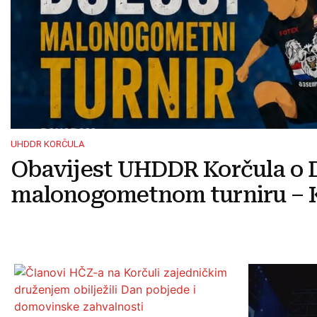
UHDDR KORČULA
Obavijest UHDDR Korčula o 
malonogometnom turniru – K