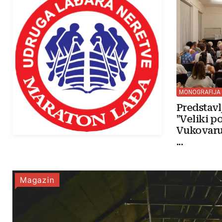
MONOGRAFIJA
Predstav
"Veliki p
Vukovaru
...
Magazin