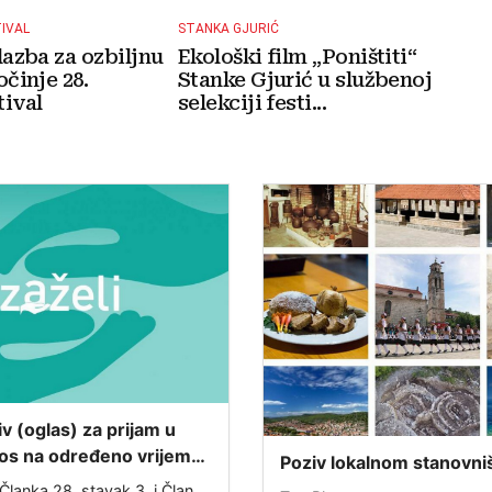
TIVAL
STANKA GJURIĆ
lazba za ozbiljnu
Ekološki film „Poništiti“
očinje 28.
Stanke Gjurić u službenoj
ival
selekciji festi...
iv (oglas) za prijam u
os na određeno vrijeme
Poziv lokalnom stanovni
projekta „ZAŽELI– nisi
Ispunjavanje ankete o s
Članka 28. stavak 3. i Članka