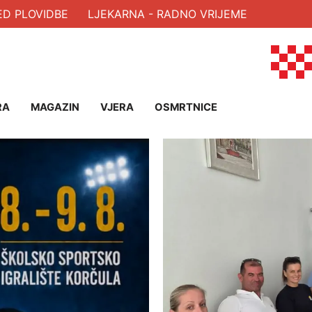
VIDBE
LJEKARNA - RADNO VRIJEME
RA
MAGAZIN
VJERA
OSMRTNICE