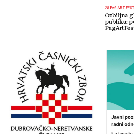
28 PAG ART FES
Ozbiljna g
publiku: p
PagArtFest
Javni poz
radni odn
u sklopu 
Na temelju 