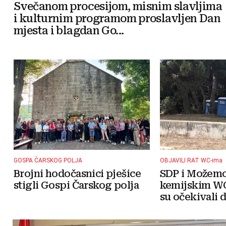
Svečanom procesijom, misnim slavljima
i kulturnim programom proslavljen Dan
mjesta i blagdan Go...
GOSPA ČARSKOG POLJA
OBJAVILI RAT WC-ima
Brojni hodočasnici pješice
SDP i Možemo!
stigli Gospi Čarskog polja
kemijskim WC
su očekivali da