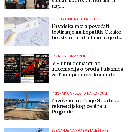
velikih sportskih i stručnih
usp...
TESTIRANJE NA HEPATITIS C
Hrvatska mora povećati
testiranje na hepatitis C kako
bi ostvarila cilj eliminacije d...
LAŽNE INFORMACIJE
MPT tim demantirao
informacije o prodaji ulaznica
za Thompsonove koncerte
PRIGRADICA - BLATO NA KORČULI
Završeno uređenje Sportsko-
rekreacijskog centra u
Prigradici
SJEĆANJE NA HRABRE MJEŠTANE