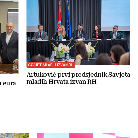
SAVJET MLADIH IZVAN RH
Artuković prvi predsjednik Savjeta
mladih Hrvata izvan RH
a eura