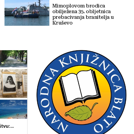
Mimoplovom brodica
obilježena 35. obljetnica
prebacivanja branitelja u
Kruševo
štvu:
tavovima