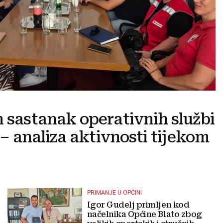
n sastanak operativnih službi
e – analiza aktivnosti tijekom
PRIMANJE U OPĆINI
Igor Gudelj primljen kod
načelnika Općine Blato zbog