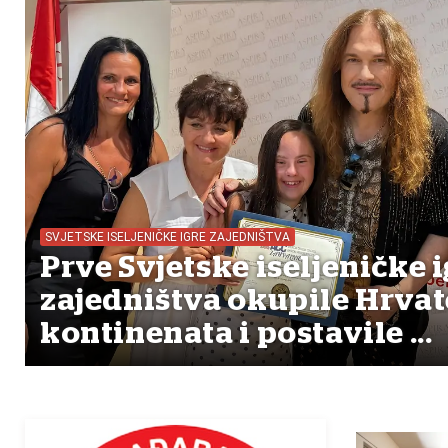
SVJETSKE ISELJENIČKE IGRE ZAJEDNIŠTVA
Prve Svjetske iseljeničke i
zajedništva okupile Hrvat
kontinenata i postavile ...