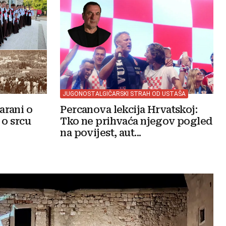
JUGONOSTALGIČARSKI STRAH OD USTAŠA
arani o
Percanova lekcija Hrvatskoj:
 o srcu
Tko ne prihvaća njegov pogled
na povijest, aut...