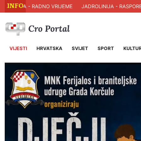
INFO
LJA - RADNO VRIJEME
JADROLINIJA - RASPORED PLO
VIJESTI
HRVATSKA
SVIJET
SPORT
KULTU