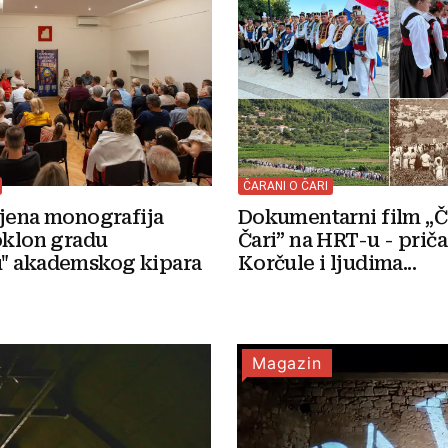
ČARANI O ČARI
Dokumentarni film „Č
ljena monografija
Čari” na HRT-u - priča
oklon gradu
Korčule i ljudima...
" akademskog kipara
Magazin