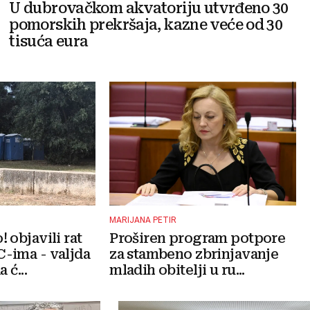
U dubrovačkom akvatoriju utvrđeno 30
pomorskih prekršaja, kazne veće od 30
tisuća eura
MARIJANA PETIR
 objavili rat
Proširen program potpore
-ima - valjda
za stambeno zbrinjavanje
 ć...
mladih obitelji u ru...