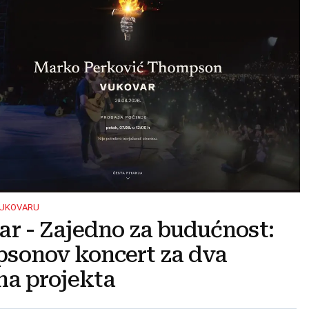
VUKOVARU
r - Zajedno za budućnost:
sonov koncert za dva
na projekta