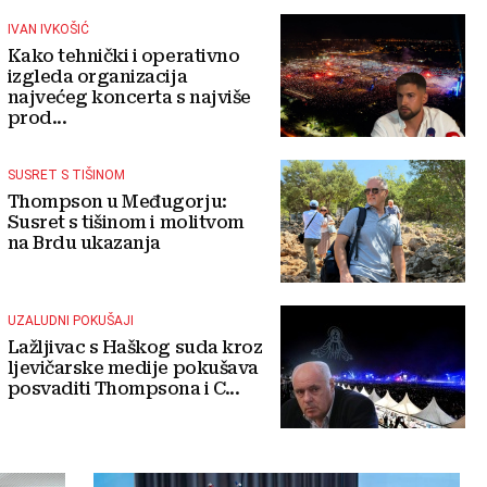
IVAN IVKOŠIĆ
Kako tehnički i operativno
izgleda organizacija
najvećeg koncerta s najviše
prod...
SUSRET S TIŠINOM
Thompson u Međugorju:
Susret s tišinom i molitvom
na Brdu ukazanja
UZALUDNI POKUŠAJI
Lažljivac s Haškog suda kroz
ljevičarske medije pokušava
posvaditi Thompsona i C...