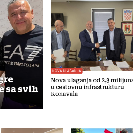
NOVA ULAGANJA
gre
Nova ulaganja od 2,3 milijun
u cestovnu infrastrukturu
e sa svih
Konavala