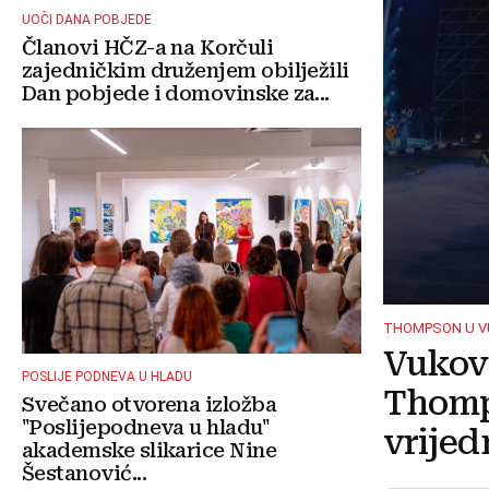
UOČI DANA POBJEDE
Članovi HČZ-a na Korčuli
zajedničkim druženjem obilježili
Dan pobjede i domovinske za...
THOMPSON U 
Vukova
POSLIJE PODNEVA U HLADU
Thomp
Svečano otvorena izložba
"Poslijepodneva u hladu"
vrijed
akademske slikarice Nine
Šestanović...