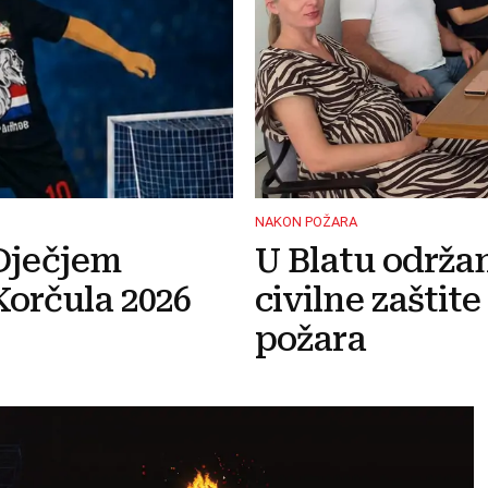
NAKON POŽARA
Dječjem
U Blatu održa
orčula 2026
civilne zaštit
požara