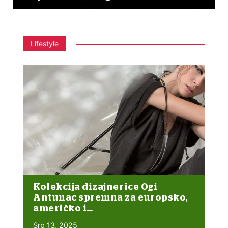
Lifestyle
Kolekcija dizajnerice Ogi
Antunac spremna za europsko,
američko i…
Srp 13, 2025