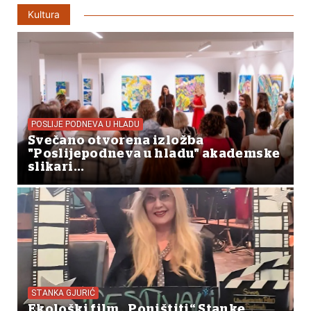
Kultura
POSLIJE PODNEVA U HLADU
Svečano otvorena izložba
"Poslijepodneva u hladu" akademske
slikari...
STANKA GJURIĆ
Ekološki film „Poništiti“ Stanke