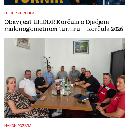
UHDDR KORČULA
Obavijest UHDDR Korčula o Dječjem
malonogometnom turniru – Korčula 2026
NAKON POŽARA