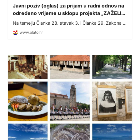
Javni poziv (oglas) za prijam u radni odnos na
određeno vrijeme u sklopu projekta „ZAŽELI–
nisi sam“
Na temelju Članka 28. stavak 3. i Članka 29. Zakona o
službenicima i namještenicima u lokalnoj i područnoj
www.blato.hr
(regionalnoj) samoupravi (NN 86/08, 61/11, 04/18,
112/19, 17/25) te Ugovora o dodjel