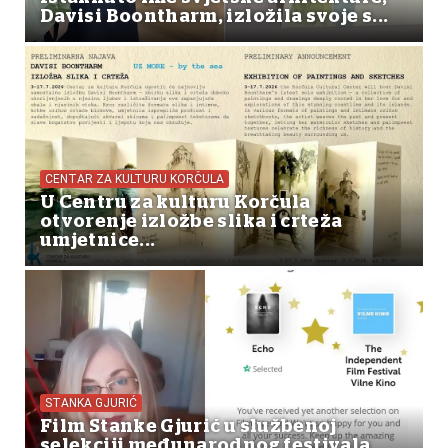
Davisi Boontharm, izložila svoje s...
CENTAR ZA KULTURU KORČULA
U Centru za kulturu Korčula
otvorenje izložbe slika i crteža
umjetnice...
STANKA GJURIĆ
Film Stanke Gjurić u službenoj
selekciji međunarodnog festivala