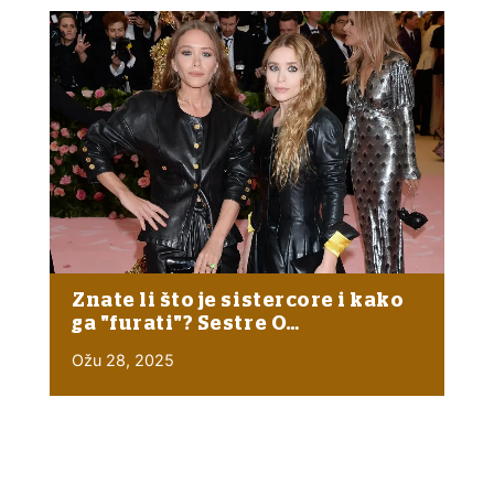
Znate li što je sistercore i kako
ga "furati"? Sestre O…
Ožu 28, 2025