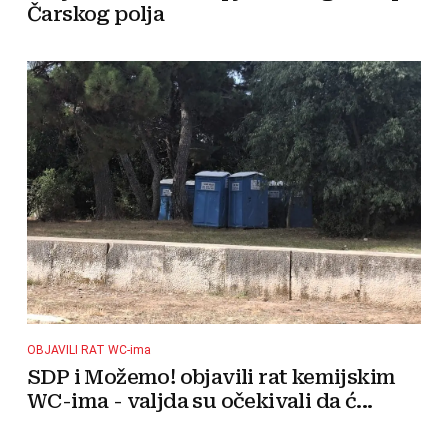
Čarskog polja
OBJAVILI RAT WC-ima
SDP i Možemo! objavili rat kemijskim
WC-ima - valjda su očekivali da ć...