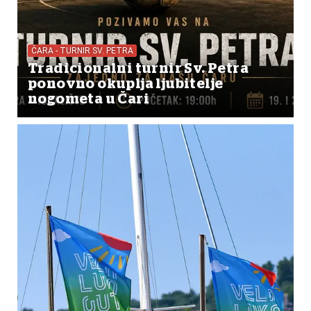
ČARA - TURNIR SV. PETRA
Tradicionalni turnir Sv. Petra
ponovno okuplja ljubitelje
nogometa u Čari