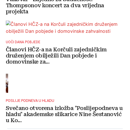
Thompsonov koncert za dva vrijedna
projekta
UOČI DANA POBJEDE
Članovi HČZ-a na Korčuli zajedničkim
druženjem obilježili Dan pobjede i
domovinske za...
POSLIJE PODNEVA U HLADU
Svečano otvorena izložba "Poslijepodneva u
hladu" akademske slikarice Nine Šestanović
u Ko...