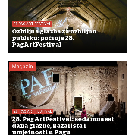
28 PAG ART FESTIVAL
Ozbiljna glazba za ozbiljnu
publiku: počinje 28.
PagArtFestival
Magazin
28. PAG ART FESTIVAL
28. PagArtFestival: sedamnaest
dana glazbe, kazališta i
umjetnosti u Pagu