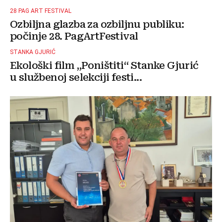
28 PAG ART FESTIVAL
Ozbiljna glazba za ozbiljnu publiku:
počinje 28. PagArtFestival
STANKA GJURIĆ
Ekološki film „Poništiti“ Stanke Gjurić
u službenoj selekciji festi...