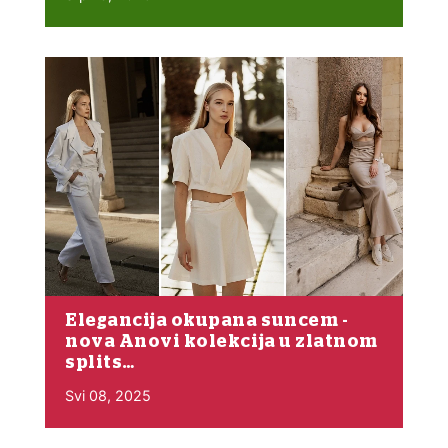
Elegancija okupana suncem -
nova Anovi kolekcija u zlatnom
splits…
Svi 08, 2025