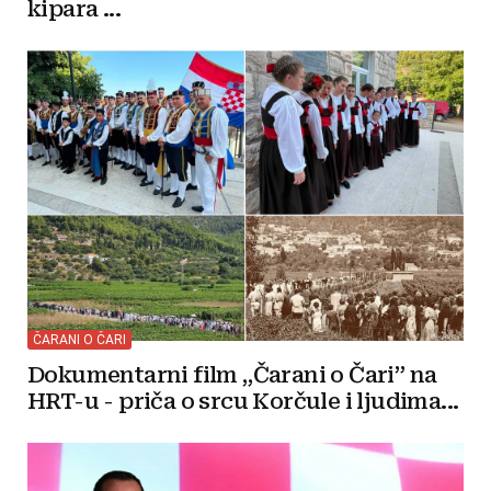
kipara ...
ČARANI O ČARI
Dokumentarni film „Čarani o Čari” na
HRT-u - priča o srcu Korčule i ljudima...