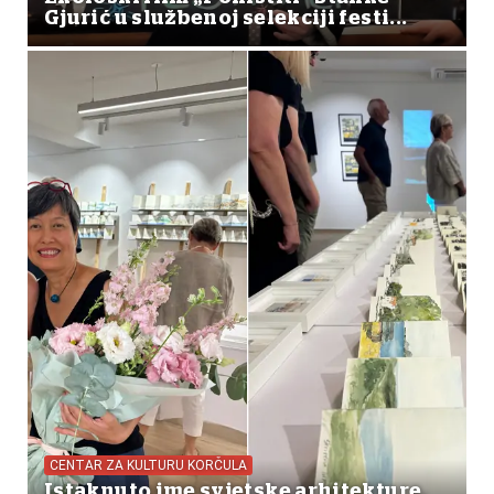
Gjurić u službenoj selekciji festi...
CENTAR ZA KULTURU KORČULA
Istaknuto ime svjetske arhitekture,