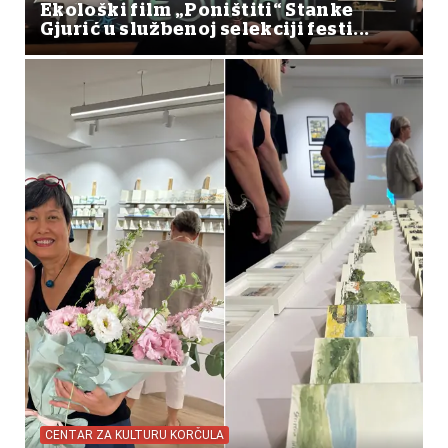
Ekološki film „Poništiti“ Stanke
Gjurić u službenoj selekciji festi...
CENTAR ZA KULTURU KORČULA