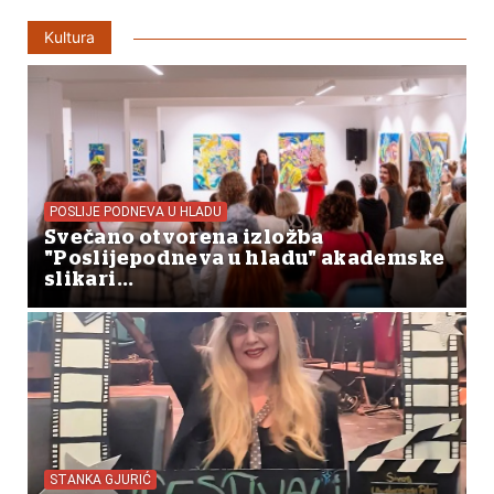
Kultura
POSLIJE PODNEVA U HLADU
Svečano otvorena izložba
"Poslijepodneva u hladu" akademske
slikari...
STANKA GJURIĆ