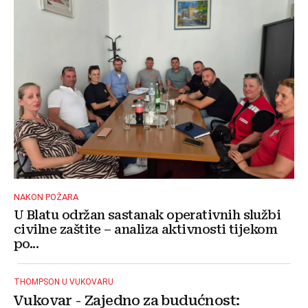
NAKON POŽARA
U Blatu održan sastanak operativnih službi
civilne zaštite – analiza aktivnosti tijekom
po...
THOMPSON U VUKOVARU
Vukovar - Zajedno za budućnost: