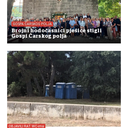
GOSPA ČARSKOG POLJA
Brojni hodočasnici pješice stigli
Gospi Čarskog polja
OBJAVILI RAT WC-ima