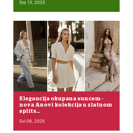
Srp 13, 2025
Elegancija okupana suncem -
nova Anovi kolekcija u zlatnom
splits…
Svi 08, 2025