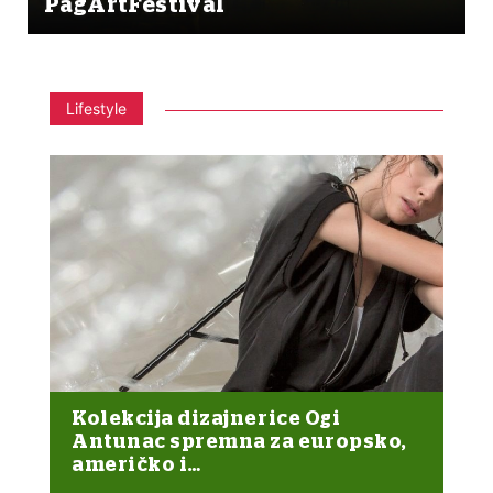
PagArtFestival
Lifestyle
Kolekcija dizajnerice Ogi
Antunac spremna za europsko,
američko i…