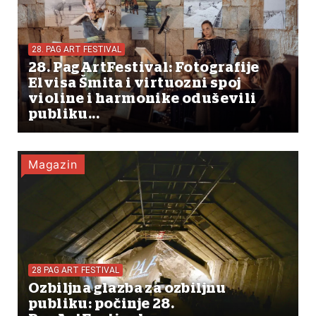
28. PAG ART FESTIVAL
28. PagArtFestival: Fotografije
Elvisa Šmita i virtuozni spoj
violine i harmonike oduševili
publiku...
Magazin
28 PAG ART FESTIVAL
Ozbiljna glazba za ozbiljnu
publiku: počinje 28.