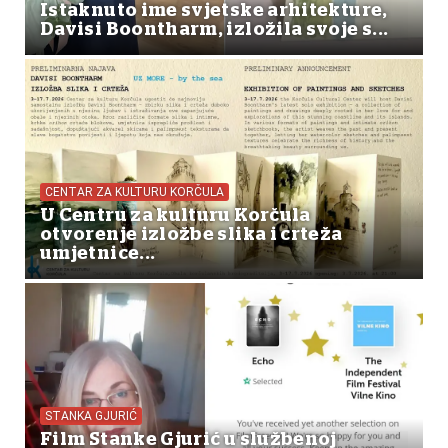
Istaknuto ime svjetske arhitekture,
Davisi Boontharm, izložila svoje s...
CENTAR ZA KULTURU KORČULA
U Centru za kulturu Korčula
otvorenje izložbe slika i crteža
umjetnice...
STANKA GJURIĆ
Film Stanke Gjurić u službenoj