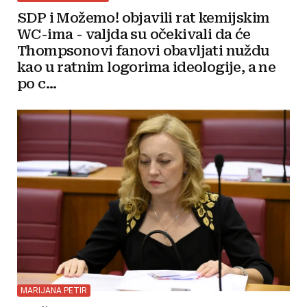
SDP i Možemo! objavili rat kemijskim
WC-ima - valjda su očekivali da će
Thompsonovi fanovi obavljati nuždu
kao u ratnim logorima ideologije, a ne
po c...
MARIJANA PETIR