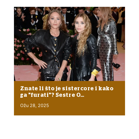
Znate li što je sistercore i kako
ga "furati"? Sestre O…
Ožu 28, 2025