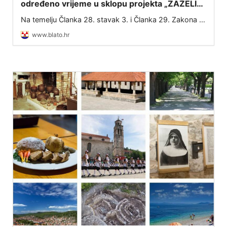
određeno vrijeme u sklopu projekta „ZAŽELI–
nisi sam“
Na temelju Članka 28. stavak 3. i Članka 29. Zakona o
službenicima i namještenicima u lokalnoj i područnoj
www.blato.hr
(regionalnoj) samoupravi (NN 86/08, 61/11, 04/18,
112/19, 17/25) te Ugovora o dodjel