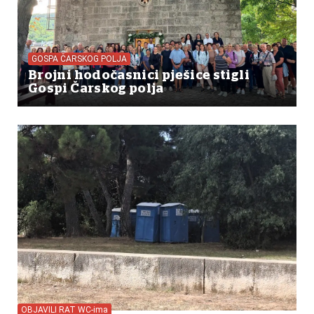
GOSPA ČARSKOG POLJA
Brojni hodočasnici pješice stigli
Gospi Čarskog polja
OBJAVILI RAT WC-ima