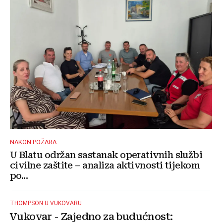
NAKON POŽARA
U Blatu održan sastanak operativnih službi
civilne zaštite – analiza aktivnosti tijekom
po...
THOMPSON U VUKOVARU
Vukovar - Zajedno za budućnost: