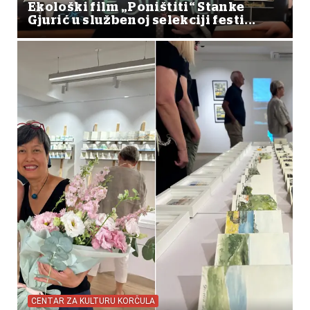
Ekološki film „Poništiti“ Stanke
Gjurić u službenoj selekciji festi...
CENTAR ZA KULTURU KORČULA