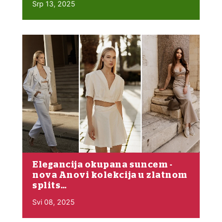
Srp 13, 2025
Elegancija okupana suncem -
nova Anovi kolekcija u zlatnom
splits…
Svi 08, 2025