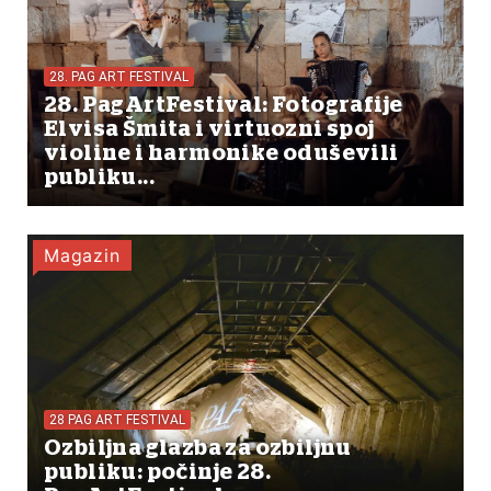
28. PAG ART FESTIVAL
28. PagArtFestival: Fotografije
Elvisa Šmita i virtuozni spoj
violine i harmonike oduševili
publiku...
Magazin
28 PAG ART FESTIVAL
Ozbiljna glazba za ozbiljnu
publiku: počinje 28.