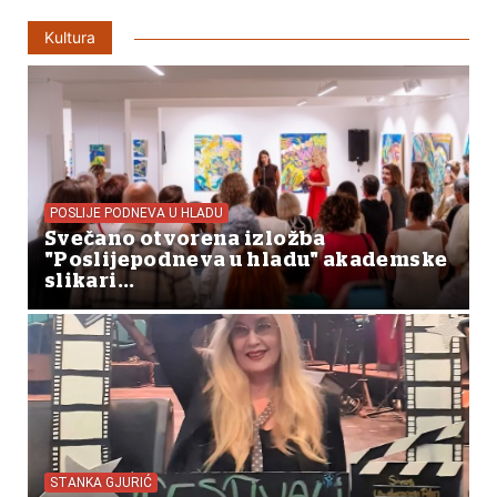
Kultura
POSLIJE PODNEVA U HLADU
Svečano otvorena izložba
"Poslijepodneva u hladu" akademske
slikari...
STANKA GJURIĆ