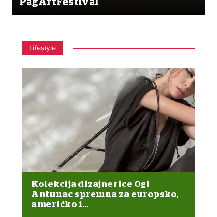
PagArtFestival
Lifestyle
Kolekcija dizajnerice Ogi
Antunac spremna za europsko,
američko i…