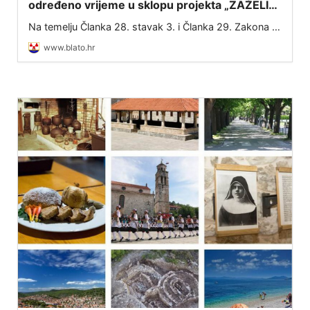
određeno vrijeme u sklopu projekta „ZAŽELI–
nisi sam“
Na temelju Članka 28. stavak 3. i Članka 29. Zakona o
službenicima i namještenicima u lokalnoj i područnoj
www.blato.hr
(regionalnoj) samoupravi (NN 86/08, 61/11, 04/18,
112/19, 17/25) te Ugovora o dodjel