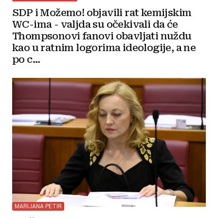
SDP i Možemo! objavili rat kemijskim
WC-ima - valjda su očekivali da će
Thompsonovi fanovi obavljati nuždu
kao u ratnim logorima ideologije, a ne
po c...
MARIJANA PETIR