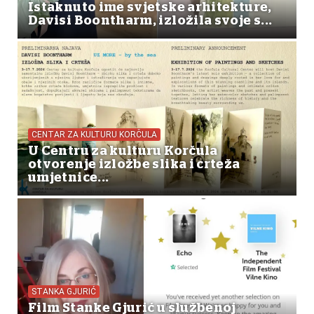
Istaknuto ime svjetske arhitekture,
Davisi Boontharm, izložila svoje s...
CENTAR ZA KULTURU KORČULA
U Centru za kulturu Korčula
otvorenje izložbe slika i crteža
umjetnice...
STANKA GJURIĆ
Film Stanke Gjurić u službenoj