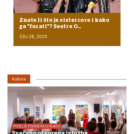
Znate li što je sistercore i kako
ga "furati"? Sestre O…
Ožu 28, 2025
Kultura
POSLIJE PODNEVA U HLADU
Svečano otvorena izložba