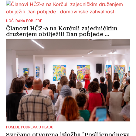
UOČI DANA POBJEDE
Članovi HČZ-a na Korčuli zajedničkim
druženjem obilježili Dan pobjede ...
POSLIJE PODNEVA U HLADU
Svečano otvorena izložba "Poslijepodneva