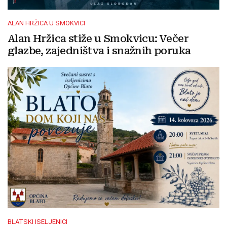
ALAN HRŽICA U SMOKVICI
Alan Hržica stiže u Smokvicu: Večer
glazbe, zajedništva i snažnih poruka
BLATSKI ISELJENICI