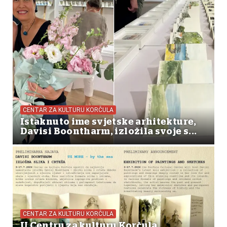
CENTAR ZA KULTURU KORČULA
Istaknuto ime svjetske arhitekture,
Davisi Boontharm, izložila svoje s...
CENTAR ZA KULTURU KORČULA
U Centru za kulturu Korčula