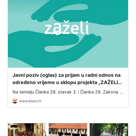
Javni poziv (oglas) za prijam u radni odnos na
određeno vrijeme u sklopu projekta „ZAŽELI–
nisi sam“
Na temelju Članka 28. stavak 3. i Članka 29. Zakona o
službenicima i namještenicima u lokalnoj i područnoj
www.blato.hr
(regionalnoj) samoupravi (NN 86/08, 61/11, 04/18,
112/19, 17/25) te Ugovora o dodjel