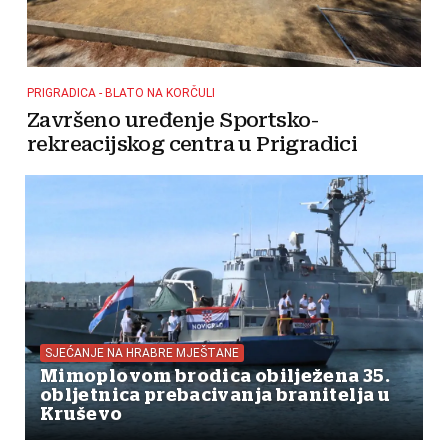
PRIGRADICA - BLATO NA KORČULI
Završeno uređenje Sportsko-
rekreacijskog centra u Prigradici
SJEĆANJE NA HRABRE MJEŠTANE
Mimoplovom brodica obilježena 35.
obljetnica prebacivanja branitelja u
Kruševo