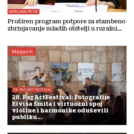
MARIJANA PETIR
Proširen program potpore za stambeno
zbrinjavanje mladih obitelji u ruralni...
Magazin
28. PAG ART FESTIVAL
28. PagArtFestival: Fotografije
Elvisa Šmita i virtuozni spoj
violine i harmonike oduševili
publiku...