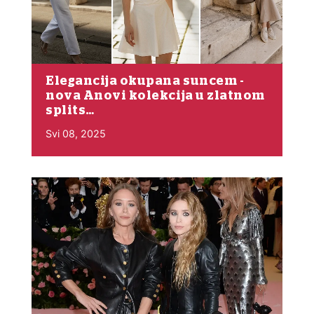
Elegancija okupana suncem -
nova Anovi kolekcija u zlatnom
splits…
Svi 08, 2025