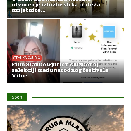
otvorenje izložbe slika i crteža
umjetnice...
STANKA GJURIĆ
Film Stanke Gjurić u službenoj
selekciji međunarodnog festivala
Vilne ...
Sport