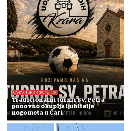
ČARA - TURNIR SV. PETRA
Tradicionalni turnir Sv. Petra
ponovno okuplja ljubitelje
nogometa u Čari