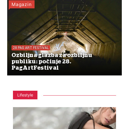
Magazin
28 PAG ART FESTIVAL
Ozbiljna glazba za ozbiljnu
publiku: počinje 28.
PagArtFestival
Lifestyle