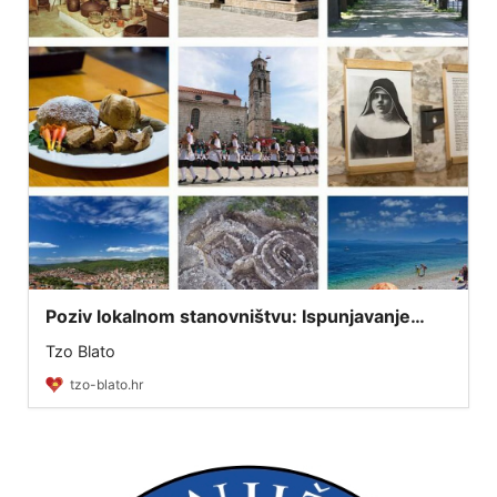
Poziv lokalnom stanovništvu: Ispunjavanje
ankete o stavovima lokalnog stanovništva o
Tzo Blato
turizmu otoka Korčule
tzo-blato.hr