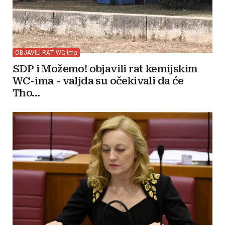
OBJAVILI RAT WC-ima
SDP i Možemo! objavili rat kemijskim
WC-ima - valjda su očekivali da će
Tho...