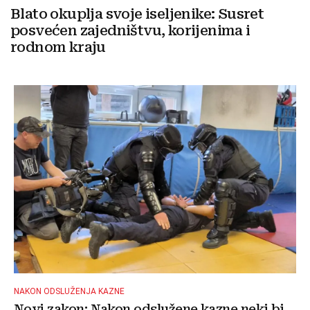
Blato okuplja svoje iseljenike: Susret
posvećen zajedništvu, korijenima i
rodnom kraju
NAKON ODSLUŽENJA KAZNE
Novi zakon: Nakon odslužene kazne neki bi