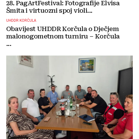
28. PagArtFestival: Fotografije Elvisa
Šmita i virtuozni spoj violi...
UHDDR KORČULA
Obavijest UHDDR Korčula o Dječjem
malonogometnom turniru – Korčula
...