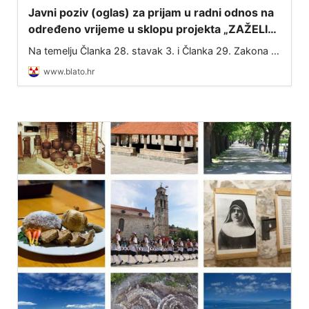
Javni poziv (oglas) za prijam u radni odnos na
određeno vrijeme u sklopu projekta „ZAŽELI–
nisi sam“
Na temelju Članka 28. stavak 3. i Članka 29. Zakona o
službenicima i namještenicima u lokalnoj i područnoj
www.blato.hr
(regionalnoj) samoupravi (NN 86/08, 61/11, 04/18,
112/19, 17/25) te Ugovora o dodjel