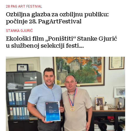
28 PAG ART FESTIVAL
Ozbiljna glazba za ozbiljnu publiku:
počinje 28. PagArtFestival
STANKA GJURIĆ
Ekološki film „Poništiti“ Stanke Gjurić
u službenoj selekciji festi...