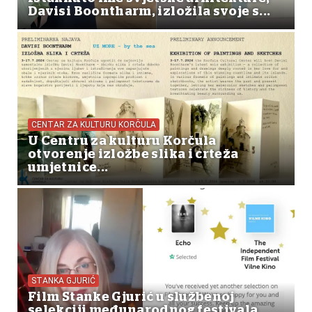
Davisi Boontharm, izložila svoje s...
CENTAR ZA KULTURU KORČULA
U Centru za kulturu Korčula
otvorenje izložbe slika i crteža
umjetnice...
STANKA GJURIĆ
Film Stanke Gjurić u službenoj
selekciji međunarodnog festivala