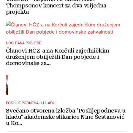
Thompsonov koncert za dva vrijedna
projekta
UOČI DANA POBJEDE
Članovi HČZ-a na Korčuli zajedničkim
druženjem obilježili Dan pobjede i
domovinske za...
POSLIJE PODNEVA U HLADU
Svečano otvorena izložba "Poslijepodneva u
hladu" akademske slikarice Nine Šestanović
u Ko...