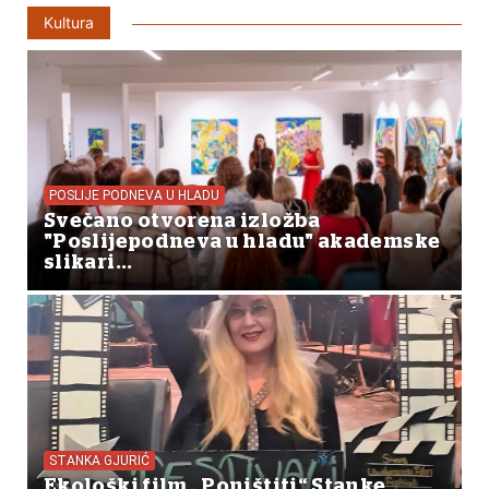
Kultura
POSLIJE PODNEVA U HLADU
Svečano otvorena izložba
"Poslijepodneva u hladu" akademske
slikari...
STANKA GJURIĆ
Ekološki film „Poništiti“ Stanke