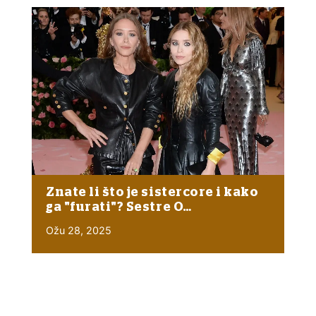
Znate li što je sistercore i kako
ga "furati"? Sestre O…
Ožu 28, 2025