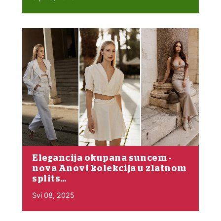
Elegancija okupana suncem -
nova Anovi kolekcija u zlatnom
splits…
Svi 08, 2025