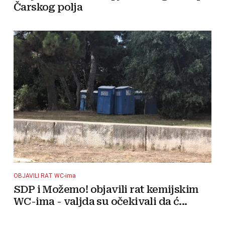
Čarskog polja
OBJAVILI RAT WC-ima
SDP i Možemo! objavili rat kemijskim
WC-ima - valjda su očekivali da ć...