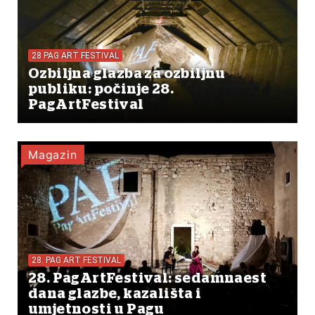
28 PAG ART FESTIVAL
Ozbiljna glazba za ozbiljnu
publiku: počinje 28.
PagArtFestival
Magazin
28. PAG ART FESTIVAL
28. PagArtFestival: sedamnaest
dana glazbe, kazališta i
umjetnosti u Pagu