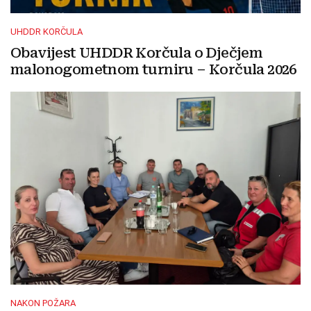
UHDDR KORČULA
Obavijest UHDDR Korčula o Dječjem
malonogometnom turniru – Korčula 2026
NAKON POŽARA