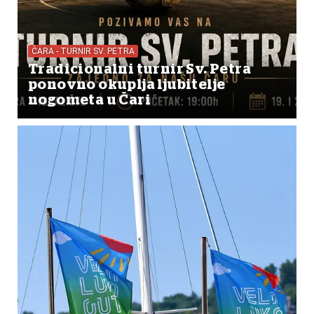
ČARA - TURNIR SV. PETRA
Tradicionalni turnir Sv. Petra
ponovno okuplja ljubitelje
nogometa u Čari