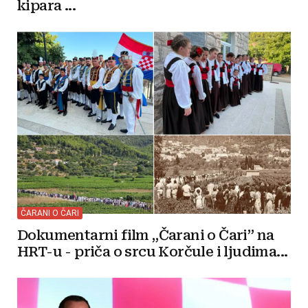
kipara ...
ČARANI O ČARI
Dokumentarni film „Čarani o Čari” na
HRT-u - priča o srcu Korčule i ljudima...