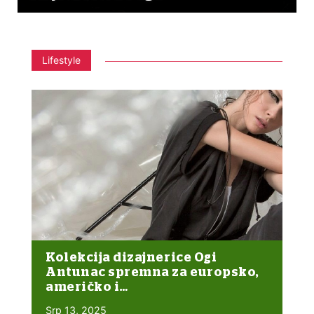
Lifestyle
Kolekcija dizajnerice Ogi
Antunac spremna za europsko,
američko i…
Srp 13, 2025