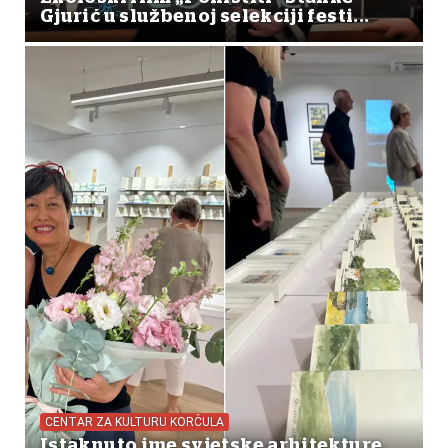
Gjurić u službenoj selekciji festi...
CENTAR ZA KULTURU KORČULA
Istaknuto ime svjetske arhitekture,