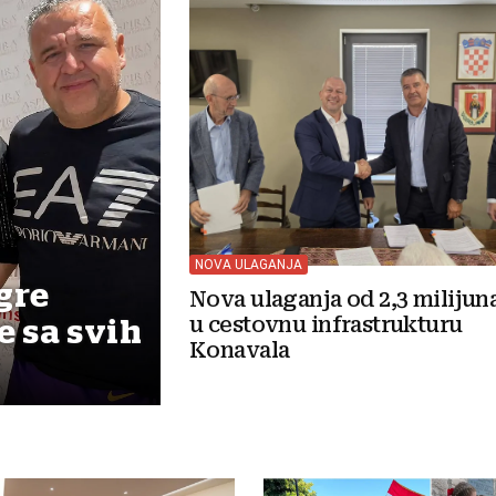
NOVA ULAGANJA
gre
Nova ulaganja od 2,3 milijun
u cestovnu infrastrukturu
e sa svih
Konavala