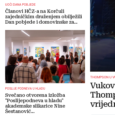
UOČI DANA POBJEDE
Članovi HČZ-a na Korčuli
zajedničkim druženjem obilježili
Dan pobjede i domovinske za...
THOMPSON U 
Vukova
POSLIJE PODNEVA U HLADU
Thomp
Svečano otvorena izložba
"Poslijepodneva u hladu"
vrijed
akademske slikarice Nine
Šestanović...