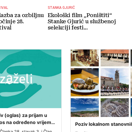
TIVAL
STANKA GJURIĆ
lazba za ozbiljnu
Ekološki film „Poništiti“
očinje 28.
Stanke Gjurić u službenoj
ival
selekciji festi...
iv (oglas) za prijam u
os na određeno vrijeme
Poziv lokalnom stanovni
projekta „ZAŽELI– nisi
Ispunjavanje ankete o s
Članka 28. stavak 3. i Članka