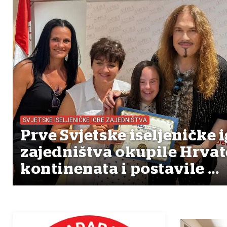
SVJETSKE ISELJENIČKE IGRE ZAJEDNIŠTVA
Prve Svjetske iseljeničke i
zajedništva okupile Hrvat
kontinenata i postavile ...