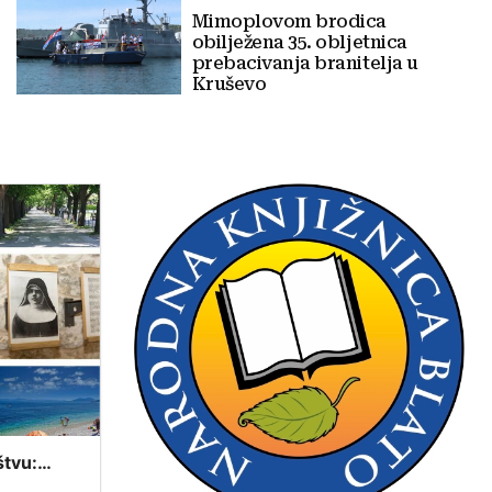
Mimoplovom brodica
obilježena 35. obljetnica
prebacivanja branitelja u
Kruševo
štvu:
tavovima