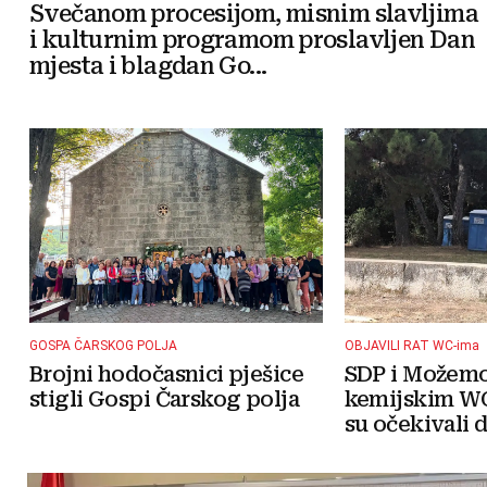
Svečanom procesijom, misnim slavljima
i kulturnim programom proslavljen Dan
mjesta i blagdan Go...
GOSPA ČARSKOG POLJA
OBJAVILI RAT WC-ima
Brojni hodočasnici pješice
SDP i Možemo!
stigli Gospi Čarskog polja
kemijskim WC
su očekivali da