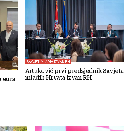
SAVJET MLADIH IZVAN RH
Artuković prvi predsjednik Savjeta
mladih Hrvata izvan RH
a eura