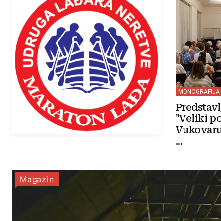
MONOGRAFIJA
Predstav
"Veliki p
Vukovaru
...
Magazin