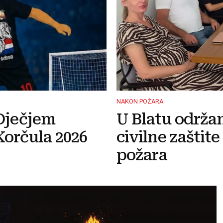
NAKON POŽARA
Dječjem
U Blatu održa
orčula 2026
civilne zaštit
požara