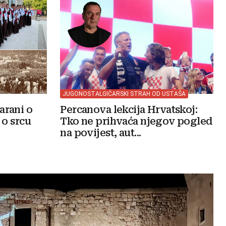
JUGONOSTALGIČARSKI STRAH OD USTAŠA
arani o
Percanova lekcija Hrvatskoj:
 o srcu
Tko ne prihvaća njegov pogled
na povijest, aut...