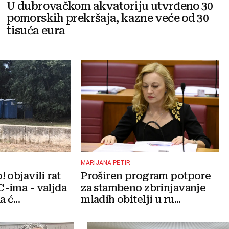
U dubrovačkom akvatoriju utvrđeno 30
pomorskih prekršaja, kazne veće od 30
tisuća eura
MARIJANA PETIR
 objavili rat
Proširen program potpore
-ima - valjda
za stambeno zbrinjavanje
 ć...
mladih obitelji u ru...