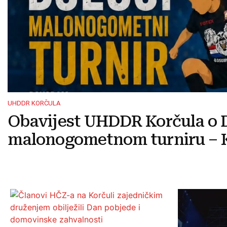
UHDDR KORČULA
Obavijest UHDDR Korčula o 
malonogometnom turniru – K