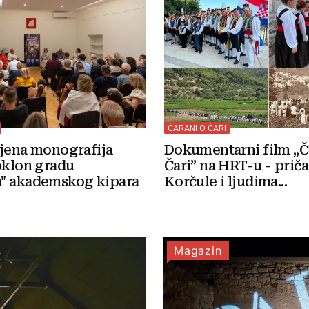
ČARANI O ČARI
Dokumentarni film „Č
ljena monografija
Čari” na HRT-u - priča
oklon gradu
Korčule i ljudima...
" akademskog kipara
Magazin