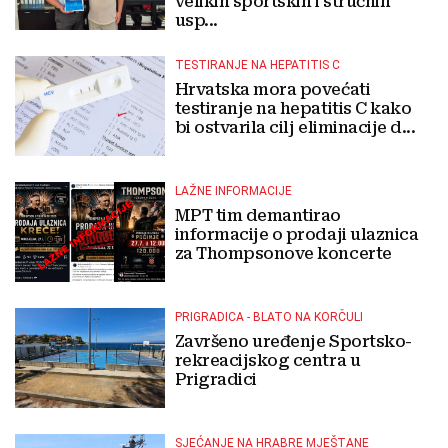
velikih sportskih i stručnih
usp...
TESTIRANJE NA HEPATITIS C
Hrvatska mora povećati
testiranje na hepatitis C kako
bi ostvarila cilj eliminacije d...
LAŽNE INFORMACIJE
MPT tim demantirao
informacije o prodaji ulaznica
za Thompsonove koncerte
PRIGRADICA - BLATO NA KORČULI
Završeno uređenje Sportsko-
rekreacijskog centra u
Prigradici
SJEĆANJE NA HRABRE MJEŠTANE