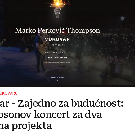
VUKOVARU
r - Zajedno za budućnost:
sonov koncert za dva
na projekta