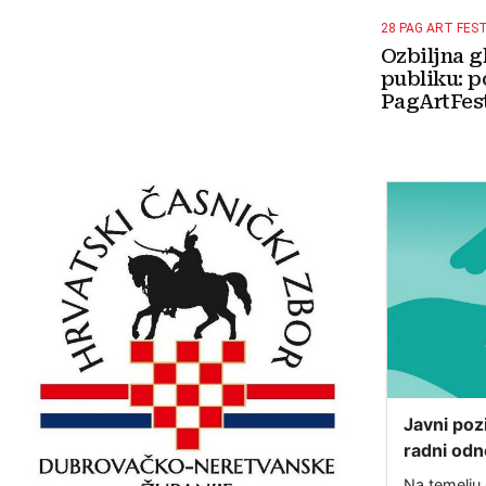
28 PAG ART FES
Ozbiljna g
publiku: p
PagArtFest
Javni poz
radni odn
u sklopu 
Na temelju 