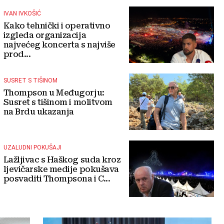
IVAN IVKOŠIĆ
Kako tehnički i operativno
izgleda organizacija
najvećeg koncerta s najviše
prod...
SUSRET S TIŠINOM
Thompson u Međugorju:
Susret s tišinom i molitvom
na Brdu ukazanja
UZALUDNI POKUŠAJI
Lažljivac s Haškog suda kroz
ljevičarske medije pokušava
posvaditi Thompsona i C...