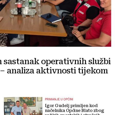
n sastanak operativnih službi
e – analiza aktivnosti tijekom
PRIMANJE U OPĆINI
Igor Gudelj primljen kod
načelnika Općine Blato zbog