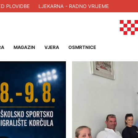
OVIDBE
LJEKARNA - RADNO VRIJEME
RA
MAGAZIN
VJERA
OSMRTNICE