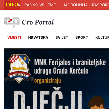
INFO
LJA - RADNO VRIJEME
JADROLINIJA - RASPORED PL
VIJESTI
HRVATSKA
SVIJET
SPORT
KULTU