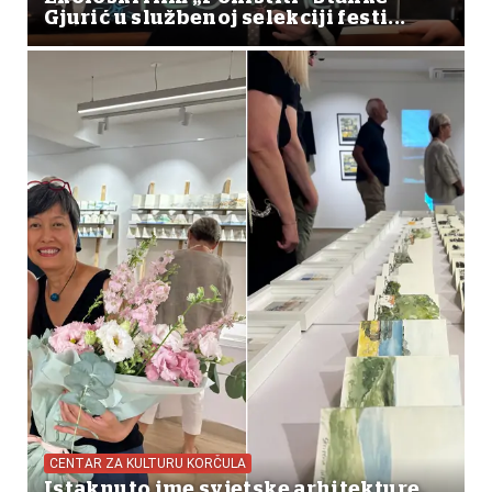
Gjurić u službenoj selekciji festi...
CENTAR ZA KULTURU KORČULA
Istaknuto ime svjetske arhitekture,