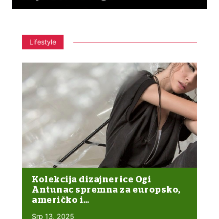
Lifestyle
Kolekcija dizajnerice Ogi
Antunac spremna za europsko,
američko i…
Srp 13, 2025