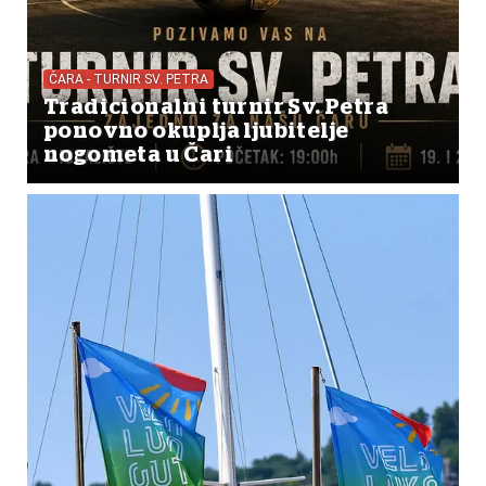
ČARA - TURNIR SV. PETRA
Tradicionalni turnir Sv. Petra
ponovno okuplja ljubitelje
nogometa u Čari