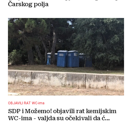
Čarskog polja
OBJAVILI RAT WC-ima
SDP i Možemo! objavili rat kemijskim
WC-ima - valjda su očekivali da ć...