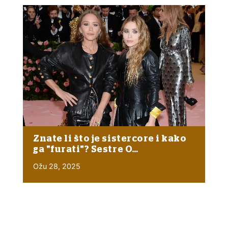
Znate li što je sistercore i kako
ga "furati"? Sestre O…
Ožu 28, 2025