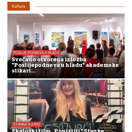
Kultura
POSLIJE PODNEVA U HLADU
Svečano otvorena izložba
"Poslijepodneva u hladu" akademske
slikari...
STANKA GJURIĆ
Ekološki film „Poništiti“ Stanke