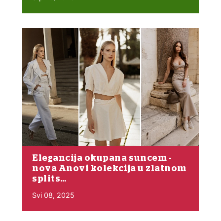
Elegancija okupana suncem -
nova Anovi kolekcija u zlatnom
splits…
Svi 08, 2025