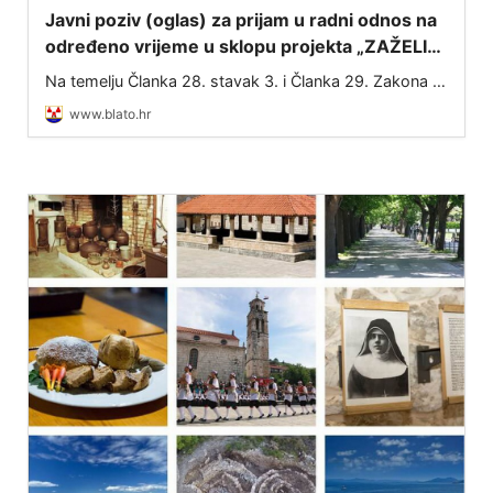
Javni poziv (oglas) za prijam u radni odnos na
određeno vrijeme u sklopu projekta „ZAŽELI–
nisi sam“
Na temelju Članka 28. stavak 3. i Članka 29. Zakona o
službenicima i namještenicima u lokalnoj i područnoj
www.blato.hr
(regionalnoj) samoupravi (NN 86/08, 61/11, 04/18,
112/19, 17/25) te Ugovora o dodjel