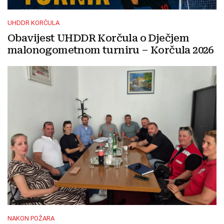
UHDDR KORČULA
Obavijest UHDDR Korčula o Dječjem
malonogometnom turniru – Korčula 2026
NAKON POŽARA