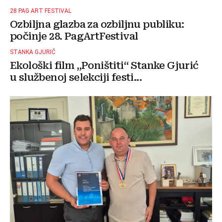
28 PAG ART FESTIVAL
Ozbiljna glazba za ozbiljnu publiku:
počinje 28. PagArtFestival
STANKA GJURIĆ
Ekološki film „Poništiti“ Stanke Gjurić
u službenoj selekciji festi...