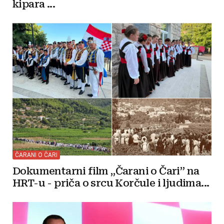
kipara ...
ČARANI O ČARI
Dokumentarni film „Čarani o Čari” na
HRT-u - priča o srcu Korčule i ljudima...