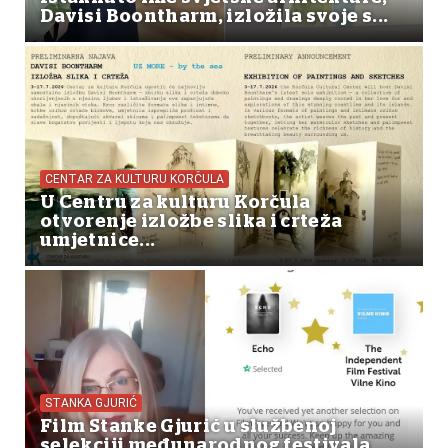
Davisi Boontharm, izložila svoje s...
CENTAR ZA KULTURU KORČULA
U Centru za kulturu Korčula
otvorenje izložbe slika i crteža
umjetnice...
STANKA GJURIĆ
Film Stanke Gjurić u službenoj
selekciji međunarodnog festivala