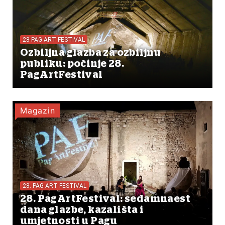
28 PAG ART FESTIVAL
Ozbiljna glazba za ozbiljnu
publiku: počinje 28.
PagArtFestival
Magazin
28. PAG ART FESTIVAL
28. PagArtFestival: sedamnaest
dana glazbe, kazališta i
umjetnosti u Pagu