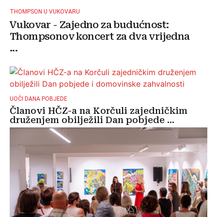
THOMPSON U VUKOVARU
Vukovar - Zajedno za budućnost:
Thompsonov koncert za dva vrijedna
...
UOČI DANA POBJEDE
Članovi HČZ-a na Korčuli zajedničkim
druženjem obilježili Dan pobjede ...