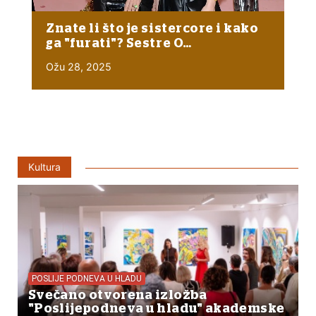
Znate li što je sistercore i kako
ga "furati"? Sestre O…
Ožu 28, 2025
Kultura
POSLIJE PODNEVA U HLADU
Svečano otvorena izložba
"Poslijepodneva u hladu" akademske