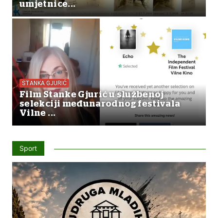
umjetnice...
STANKA GJURIĆ
Film Stanke Gjurić u službenoj
selekciji međunarodnog festivala
Vilne ...
Sport