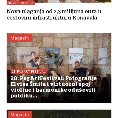
NOVA ULAGANJA
Nova ulaganja od 2,3 milijuna eura u
cestovnu infrastrukturu Konavala
Magazin
28. PAG ART FESTIVAL
28. PagArtFestival: Fotografije
Elvisa Šmita i virtuozni spoj
violine i harmonike oduševili
publiku...
Magazin