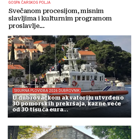
GOSPA ČARSKOG POLJA
Svečanom procesijom, misnim
slavljima i kulturnim programom
proslavlje...
SIGURNA PLOVIDBA 2026 DUBROVNIK
U dubrovačkom akvatoriju utvrđeno
30 pomorskih prekršaja, kazne veće
od 30 tisuća eura...