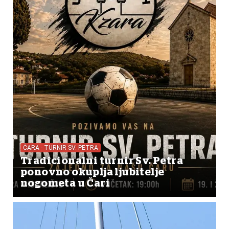
ČARA - TURNIR SV. PETRA
Tradicionalni turnir Sv. Petra
ponovno okuplja ljubitelje
nogometa u Čari