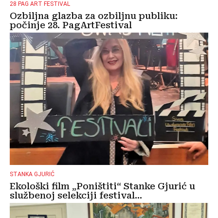
28 PAG ART FESTIVAL
Ozbiljna glazba za ozbiljnu publiku:
počinje 28. PagArtFestival
STANKA GJURIĆ
Ekološki film „Poništiti“ Stanke Gjurić u
službenoj selekciji festival...