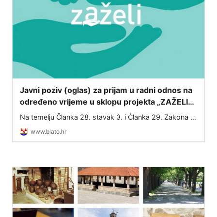
Javni poziv (oglas) za prijam u radni odnos na
određeno vrijeme u sklopu projekta „ZAŽELI–
nisi sam“
Na temelju Članka 28. stavak 3. i Članka 29. Zakona o
službenicima i namještenicima u lokalnoj i područnoj
www.blato.hr
(regionalnoj) samoupravi (NN 86/08, 61/11, 04/18,
112/19, 17/25) te Ugovora o dodjel