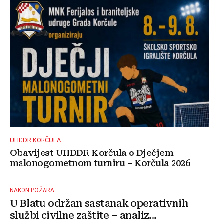
UHDDR KORČULA
Obavijest UHDDR Korčula o Dječjem
malonogometnom turniru – Korčula 2026
NAKON POŽARA
U Blatu održan sastanak operativnih
službi civilne zaštite – analiz...