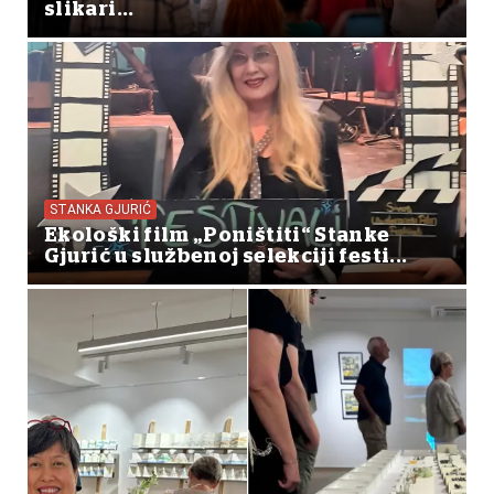
slikari...
STANKA GJURIĆ
Ekološki film „Poništiti“ Stanke
Gjurić u službenoj selekciji festi...