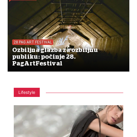
28 PAG ART FESTIVAL
Ozbiljna glazba za ozbiljnu
publiku: počinje 28.
PagArtFestival
Lifestyle