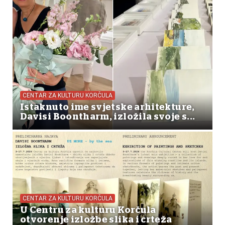
CENTAR ZA KULTURU KORČULA
Istaknuto ime svjetske arhitekture,
Davisi Boontharm, izložila svoje s...
CENTAR ZA KULTURU KORČULA
U Centru za kulturu Korčula
otvorenje izložbe slika i crteža