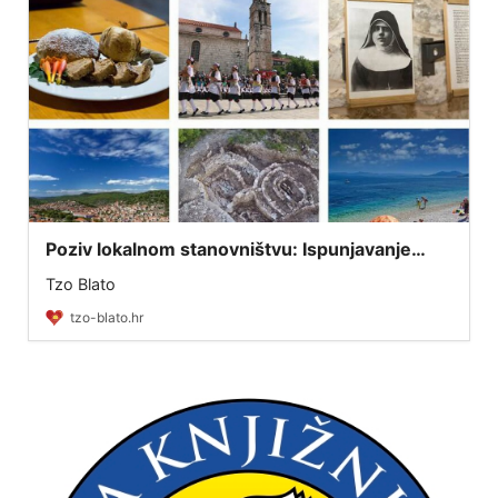
Poziv lokalnom stanovništvu: Ispunjavanje
ankete o stavovima lokalnog stanovništva o
Tzo Blato
turizmu otoka Korčule
tzo-blato.hr