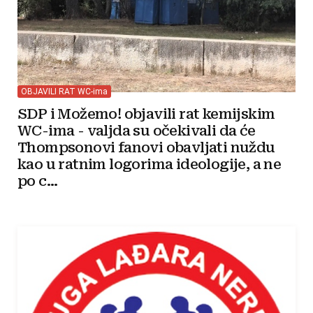
OBJAVILI RAT WC-ima
SDP i Možemo! objavili rat kemijskim
WC-ima - valjda su očekivali da će
Thompsonovi fanovi obavljati nuždu
kao u ratnim logorima ideologije, a ne
po c...