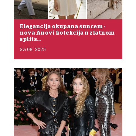
Elegancija okupana suncem -
nova Anovi kolekcija u zlatnom
splits…
Svi 08, 2025