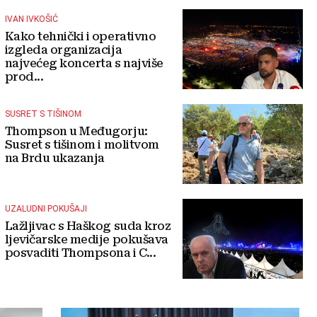
IVAN IVKOŠIĆ
Kako tehnički i operativno
izgleda organizacija
najvećeg koncerta s najviše
prod...
SUSRET S TIŠINOM
Thompson u Međugorju:
Susret s tišinom i molitvom
na Brdu ukazanja
UZALUDNI POKUŠAJI
Lažljivac s Haškog suda kroz
ljevičarske medije pokušava
posvaditi Thompsona i C...