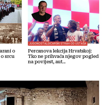
JUGONOSTALGIČARSKI STRAH OD USTAŠA
arani o
Percanova lekcija Hrvatskoj:
 o srcu
Tko ne prihvaća njegov pogled
na povijest, aut...