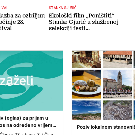
TIVAL
STANKA GJURIĆ
lazba za ozbiljnu
Ekološki film „Poništiti“
očinje 28.
Stanke Gjurić u službenoj
ival
selekciji festi...
iv (oglas) za prijam u
os na određeno vrijeme
Poziv lokalnom stanovni
projekta „ZAŽELI– nisi
Ispunjavanje ankete o s
Članka 28. stavak 3. i Članka