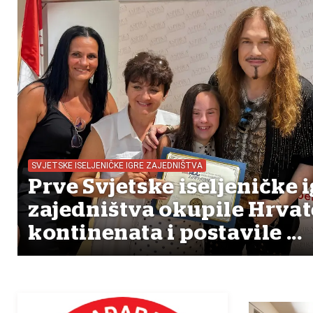
SVJETSKE ISELJENIČKE IGRE ZAJEDNIŠTVA
Prve Svjetske iseljeničke i
zajedništva okupile Hrvat
kontinenata i postavile ...