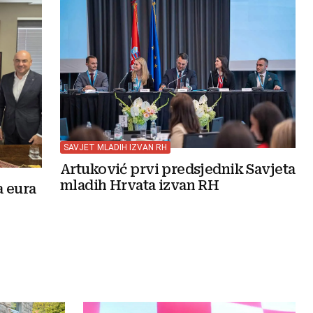
SAVJET MLADIH IZVAN RH
Artuković prvi predsjednik Savjeta
mladih Hrvata izvan RH
a eura