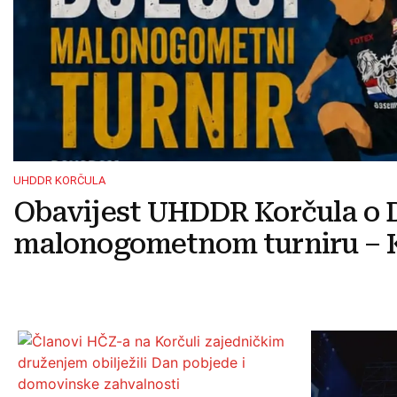
UHDDR KORČULA
Obavijest UHDDR Korčula o 
malonogometnom turniru – K