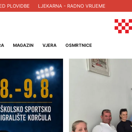
OVIDBE
LJEKARNA - RADNO VRIJEME
RA
MAGAZIN
VJERA
OSMRTNICE