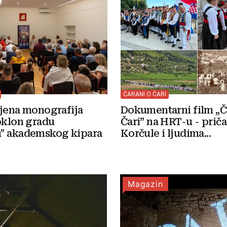
ČARANI O ČARI
Dokumentarni film „Č
ljena monografija
Čari” na HRT-u - priča
oklon gradu
Korčule i ljudima...
" akademskog kipara
Magazin