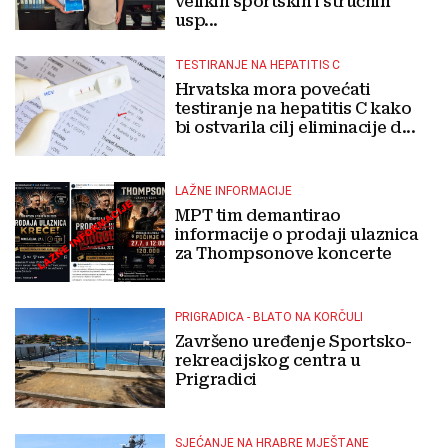
velikih sportskih i stručnih
usp...
TESTIRANJE NA HEPATITIS C
Hrvatska mora povećati
testiranje na hepatitis C kako
bi ostvarila cilj eliminacije d...
LAŽNE INFORMACIJE
MPT tim demantirao
informacije o prodaji ulaznica
za Thompsonove koncerte
PRIGRADICA - BLATO NA KORČULI
Završeno uređenje Sportsko-
rekreacijskog centra u
Prigradici
SJEĆANJE NA HRABRE MJEŠTANE