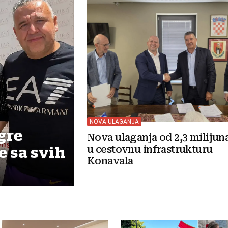
NOVA ULAGANJA
gre
Nova ulaganja od 2,3 milijun
u cestovnu infrastrukturu
e sa svih
Konavala