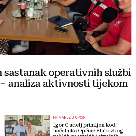
n sastanak operativnih službi
e – analiza aktivnosti tijekom
PRIMANJE U OPĆINI
Igor Gudelj primljen kod
načelnika Općine Blato zbog