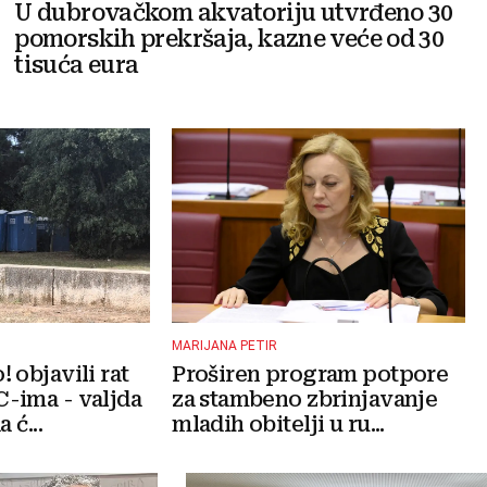
U dubrovačkom akvatoriju utvrđeno 30
pomorskih prekršaja, kazne veće od 30
tisuća eura
MARIJANA PETIR
 objavili rat
Proširen program potpore
-ima - valjda
za stambeno zbrinjavanje
 ć...
mladih obitelji u ru...