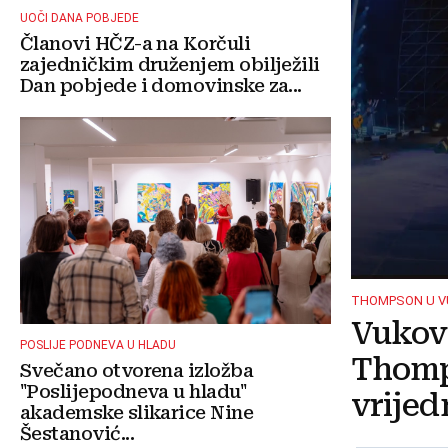
UOČI DANA POBJEDE
Članovi HČZ-a na Korčuli
zajedničkim druženjem obilježili
Dan pobjede i domovinske za...
THOMPSON U 
Vukova
POSLIJE PODNEVA U HLADU
Thomp
Svečano otvorena izložba
"Poslijepodneva u hladu"
vrijed
akademske slikarice Nine
Šestanović...