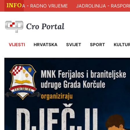
INFO
LJA - RADNO VRIJEME
JADROLINIJA - RASPORED PL
VIJESTI
HRVATSKA
SVIJET
SPORT
KULTU