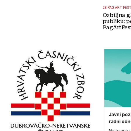
28 PAG ART FES
Ozbiljna g
publiku: p
PagArtFest
Javni poz
radni odn
u sklopu 
Na temelju 