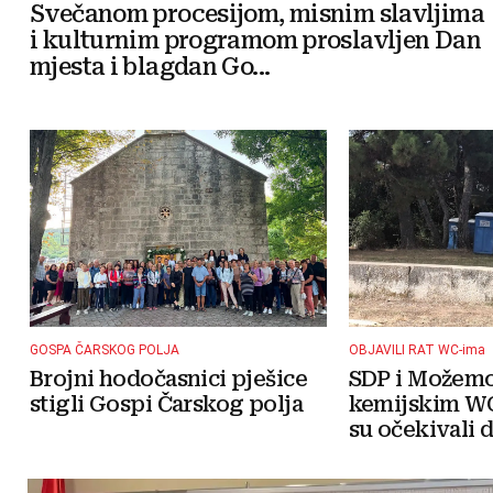
Svečanom procesijom, misnim slavljima
i kulturnim programom proslavljen Dan
mjesta i blagdan Go...
GOSPA ČARSKOG POLJA
OBJAVILI RAT WC-ima
Brojni hodočasnici pješice
SDP i Možemo!
stigli Gospi Čarskog polja
kemijskim WC
su očekivali da