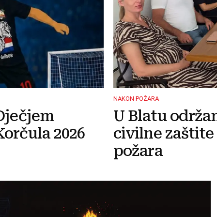
NAKON POŽARA
Dječjem
U Blatu održa
orčula 2026
civilne zaštit
požara