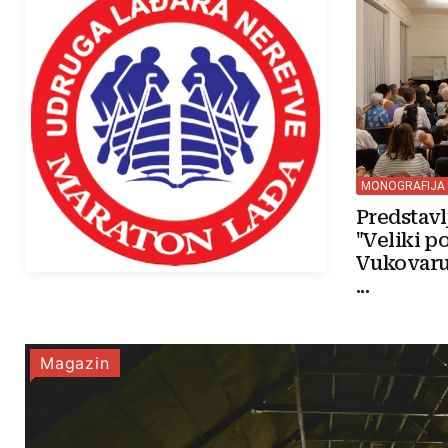
MONOGRAFIJA
Predstav
"Veliki p
Vukovaru
...
Magazin