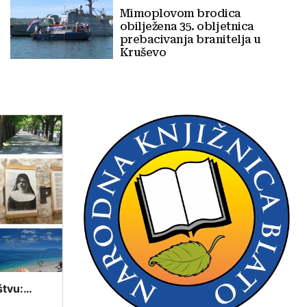
Mimoplovom brodica
obilježena 35. obljetnica
prebacivanja branitelja u
Kruševo
štvu:
tavovima