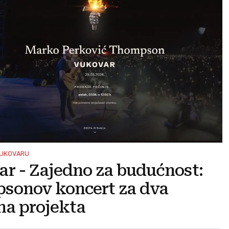
VUKOVARU
r - Zajedno za budućnost:
sonov koncert za dva
na projekta