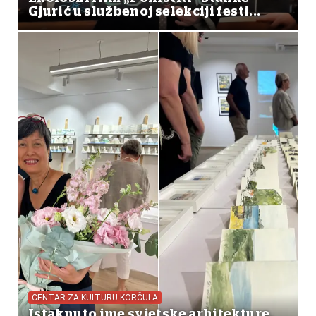
Gjurić u službenoj selekciji festi...
CENTAR ZA KULTURU KORČULA
Istaknuto ime svjetske arhitekture,