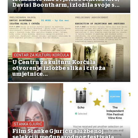
Davisi Boontharm, izložila svoje s...
CENTAR ZA KULTURU KORČULA
U Centru za kulturu Korčula
otvorenje izložbe slika i crteža
umjetnice...
STANKA GJURIĆ
Film Stanke Gjurić u službenoj
selekciji međunarodnog festivala