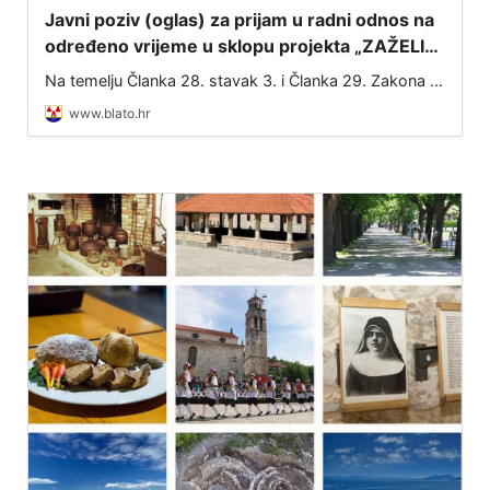
Javni poziv (oglas) za prijam u radni odnos na
određeno vrijeme u sklopu projekta „ZAŽELI–
nisi sam“
Na temelju Članka 28. stavak 3. i Članka 29. Zakona o
službenicima i namještenicima u lokalnoj i područnoj
www.blato.hr
(regionalnoj) samoupravi (NN 86/08, 61/11, 04/18,
112/19, 17/25) te Ugovora o dodjel