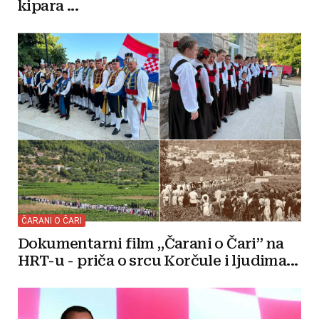
kipara ...
ČARANI O ČARI
Dokumentarni film „Čarani o Čari” na
HRT-u - priča o srcu Korčule i ljudima...