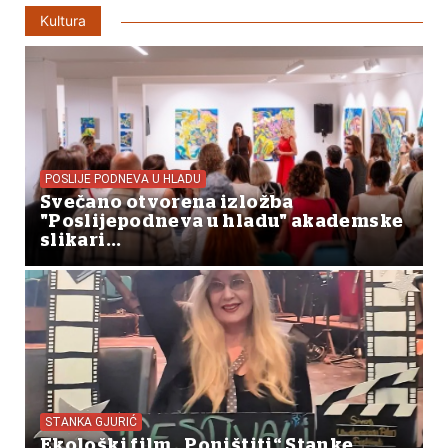
Kultura
POSLIJE PODNEVA U HLADU
Svečano otvorena izložba
"Poslijepodneva u hladu" akademske
slikari...
STANKA GJURIĆ
Ekološki film „Poništiti“ Stanke