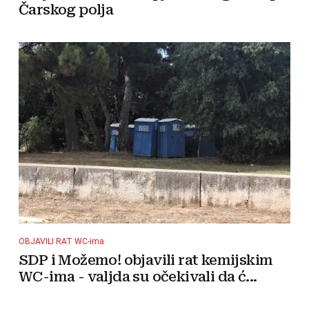
Čarskog polja
OBJAVILI RAT WC-ima
SDP i Možemo! objavili rat kemijskim
WC-ima - valjda su očekivali da ć...