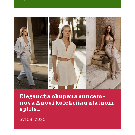
Elegancija okupana suncem -
nova Anovi kolekcija u zlatnom
splits…
Svi 08, 2025