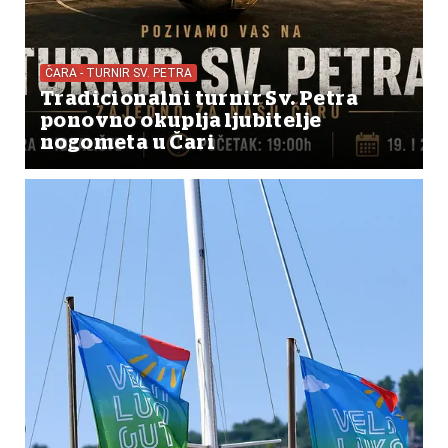
ČARA - TURNIR SV. PETRA
Tradicionalni turnir Sv. Petra
ponovno okuplja ljubitelje
nogometa u Čari