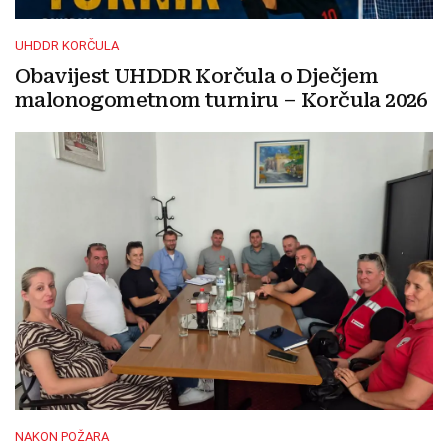
UHDDR KORČULA
Obavijest UHDDR Korčula o Dječjem
malonogometnom turniru – Korčula 2026
NAKON POŽARA