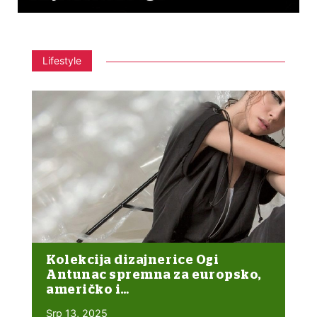
Lifestyle
Kolekcija dizajnerice Ogi
Antunac spremna za europsko,
američko i…
Srp 13, 2025