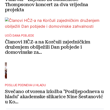
Thompsonov koncert za dva vrijedna
projekta
UOČI DANA POBJEDE
Članovi HČZ-a na Korčuli zajedničkim
druženjem obilježili Dan pobjede i
domovinske za...
POSLIJE PODNEVA U HLADU
Svečano otvorena izložba "Poslijepodneva u
hladu" akademske slikarice Nine Šestanović
u Ko...