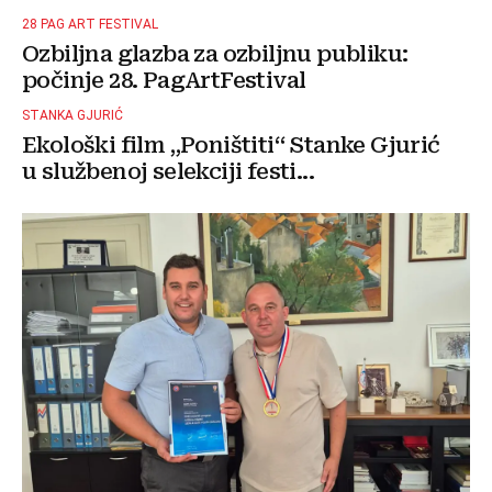
28 PAG ART FESTIVAL
Ozbiljna glazba za ozbiljnu publiku:
počinje 28. PagArtFestival
STANKA GJURIĆ
Ekološki film „Poništiti“ Stanke Gjurić
u službenoj selekciji festi...