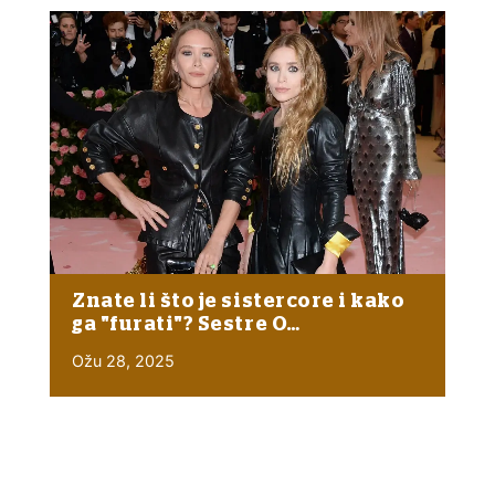
Znate li što je sistercore i kako
ga "furati"? Sestre O…
Ožu 28, 2025