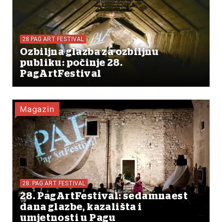
28 PAG ART FESTIVAL
Ozbiljna glazba za ozbiljnu
publiku: počinje 28.
PagArtFestival
Magazin
28. PAG ART FESTIVAL
28. PagArtFestival: sedamnaest
dana glazbe, kazališta i
umjetnosti u Pagu