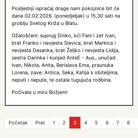
Posljednji ispraćaj drage nam pokojnice bit će
dana 02.02.2026. (ponedjeljak) u 15,30 sati na
groblju Svetog Križa u Blatu.
Ožalošćeni: suprug Dinko, kći Fani i zet Ivan,
brat Franko i nevjesta Slavica, brat Markica i
nevjesta Desanka, brat Željko i nevjesta Lidija,
sestra Darinka i kunjad AnteE - Aus., unučad:
Ivan, Nikola, Anita, Berislava Ema, praunuka
Lorena, zave: Antica, Seka, Katija s obiteljima,
neputi i nepute, te ostala tugujuća rodbina.
Počivala u miru Božjem!
Početak
Pret
1
2
3
4
5
6
7
8