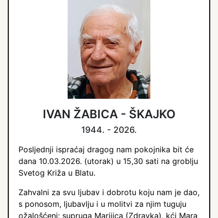
IVAN ŽABICA - ŠKAJKO
1944. - 2026.
Posljednji ispraćaj dragog nam pokojnika bit će
dana 10.03.2026. (utorak) u 15,30 sati na groblju
Svetog Križa u Blatu.
Zahvalni za svu ljubav i dobrotu koju nam je dao,
s ponosom, ljubavlju i u molitvi za njim tuguju
ožalošćeni: supruga Marijica (Zdravka), kći Mara