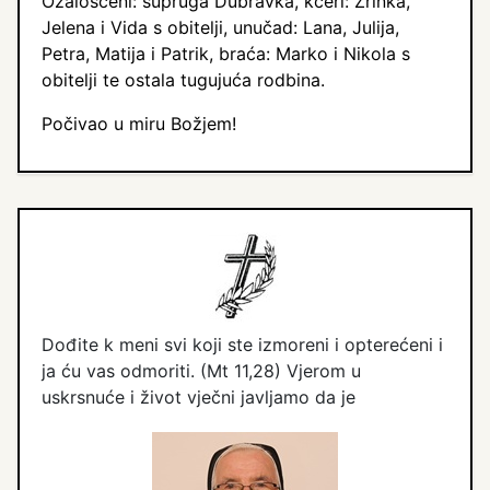
Ožalošćeni: supruga Dubravka, kćeri: Zrinka,
Jelena i Vida s obitelji, unučad: Lana, Julija,
Petra, Matija i Patrik, braća: Marko i Nikola s
obitelji te ostala tugujuća rodbina.
Počivao u miru Božjem!
Dođite k meni svi koji ste izmoreni i opterećeni i
ja ću vas odmoriti. (Mt 11,28) Vjerom u
uskrsnuće i život vječni javljamo da je