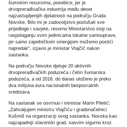
šumskim resursima, posebice, jer je
drvoprerađivačka industrija među deset
najzastupljenijih djelatnosti na području Grada
Novske. Bilo mi je zadovoljstvo poslušati sve
prijedloge i savjete, resorno Ministarstvo stoji na
raspolaganju svim jedinicama lokalne samouprave,
jer samo zajedničkom sinergijom možemo postići
napredak“, izjavio je ministar Vlajčić nakon
sastanka.
Na području Novske djeluje 20 aktivnih
drvoprerađivačkih poduzeća i četiri šumarska
poduzeća, a od 2016. do danas uloženo je preko
dva milijuna eura nacionalnih bespovratnih
sredstava.
Na sastanak se osvrnuo i ministar Marin Piletić:
„Zahvaljujem ministru Vlajčiću i gradonačelnici
Kušmiš na organizaciji ovog sastanka. Novska kao
najzapadniji slavonski grad, sasvim sigurno kroz