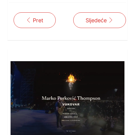
Pret
Sljedeće