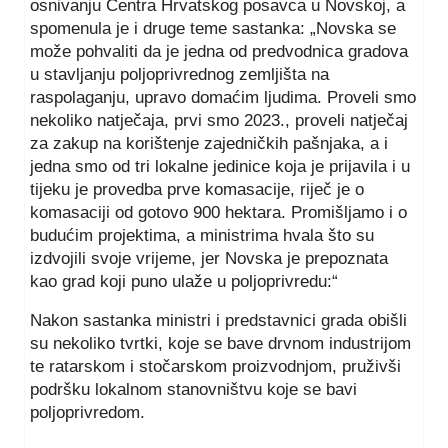
osnivanju Centra Hrvatskog posavca u Novskoj, a
spomenula je i druge teme sastanka: „Novska se
može pohvaliti da je jedna od predvodnica gradova
u stavljanju poljoprivrednog zemljišta na
raspolaganju, upravo domaćim ljudima. Proveli smo
nekoliko natječaja, prvi smo 2023., proveli natječaj
za zakup na korištenje zajedničkih pašnjaka, a i
jedna smo od tri lokalne jedinice koja je prijavila i u
tijeku je provedba prve komasacije, riječ je o
komasaciji od gotovo 900 hektara. Promišljamo i o
budućim projektima, a ministrima hvala što su
izdvojili svoje vrijeme, jer Novska je prepoznata
kao grad koji puno ulaže u poljoprivredu:“
Nakon sastanka ministri i predstavnici grada obišli
su nekoliko tvrtki, koje se bave drvnom industrijom
te ratarskom i stočarskom proizvodnjom, pruživši
podršku lokalnom stanovništvu koje se bavi
poljoprivredom.