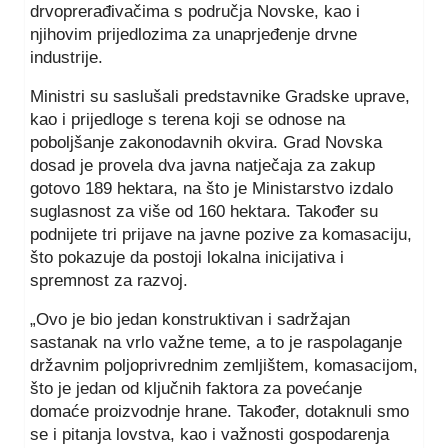
drvoprerađivačima s područja Novske, kao i
njihovim prijedlozima za unaprjeđenje drvne
industrije.
Ministri su saslušali predstavnike Gradske uprave,
kao i prijedloge s terena koji se odnose na
poboljšanje zakonodavnih okvira. Grad Novska
dosad je provela dva javna natječaja za zakup
gotovo 189 hektara, na što je Ministarstvo izdalo
suglasnost za više od 160 hektara. Također su
podnijete tri prijave na javne pozive za komasaciju,
što pokazuje da postoji lokalna inicijativa i
spremnost za razvoj.
„Ovo je bio jedan konstruktivan i sadržajan
sastanak na vrlo važne teme, a to je raspolaganje
državnim poljoprivrednim zemljištem, komasacijom,
što je jedan od ključnih faktora za povećanje
domaće proizvodnje hrane. Također, dotaknuli smo
se i pitanja lovstva, kao i važnosti gospodarenja