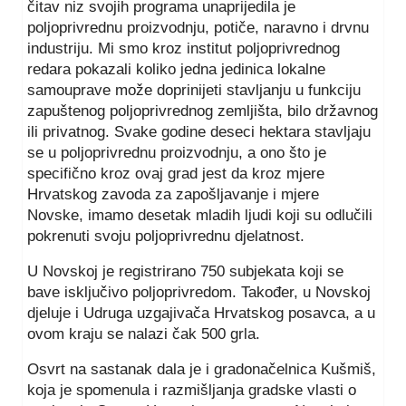
čitav niz svojih programa unaprijedila je
poljoprivrednu proizvodnju, potiče, naravno i drvnu
industriju. Mi smo kroz institut poljoprivrednog
redara pokazali koliko jedna jedinica lokalne
samouprave može doprinijeti stavljanju u funkciju
zapuštenog poljoprivrednog zemljišta, bilo državnog
ili privatnog. Svake godine deseci hektara stavljaju
se u poljoprivrednu proizvodnju, a ono što je
specifično kroz ovaj grad jest da kroz mjere
Hrvatskog zavoda za zapošljavanje i mjere
Novske, imamo desetak mladih ljudi koji su odlučili
pokrenuti svoju poljoprivrednu djelatnost.
U Novskoj je registrirano 750 subjekata koji se
bave isključivo poljoprivredom. Također, u Novskoj
djeluje i Udruga uzgajivača Hrvatskog posavca, a u
ovom kraju se nalazi čak 500 grla.
Osvrt na sastanak dala je i gradonačelnica Kušmiš,
koja je spomenula i razmišljanja gradske vlasti o