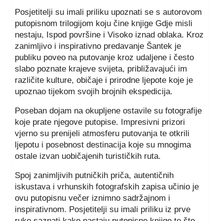
Posjetitelji su imali priliku upoznati se s autorovom
putopisnom trilogijom koju čine knjige Gdje misli
nestaju, Ispod površine i Visoko iznad oblaka. Kroz
zanimljivo i inspirativno predavanje Šantek je
publiku poveo na putovanje kroz udaljene i često
slabo poznate krajeve svijeta, približavajući im
različite kulture, običaje i prirodne ljepote koje je
upoznao tijekom svojih brojnih ekspedicija.
Poseban dojam na okupljene ostavile su fotografije
koje prate njegove putopise. Impresivni prizori
vjerno su prenijeli atmosferu putovanja te otkrili
ljepotu i posebnost destinacija koje su mnogima
ostale izvan uobičajenih turističkih ruta.
Spoj zanimljivih putničkih priča, autentičnih
iskustava i vrhunskih fotografskih zapisa učinio je
ovu putopisnu večer iznimno sadržajnom i
inspirativnom. Posjetitelji su imali priliku iz prve
ruke saznati kako nastaju putopisne knjige te što