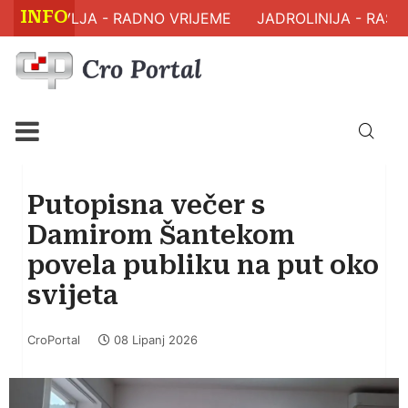
INFO
M ZDRAVLJA - RADNO VRIJEME
JADROLINIJA - RASPO
Putopisna večer s
Damirom Šantekom
povela publiku na put oko
svijeta
CroPortal
08 Lipanj 2026