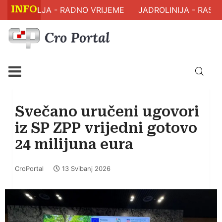
INFO
 ZDRAVLJA - RADNO VRIJEME
JADROLINIJA - RASPO
Svečano uručeni ugovori
iz SP ZPP vrijedni gotovo
24 milijuna eura
CroPortal
13 Svibanj 2026