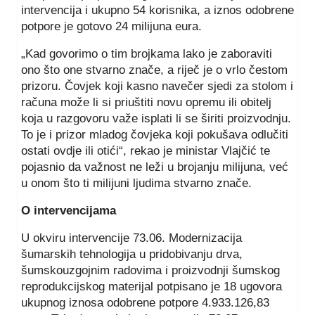
intervencija i ukupno 54 korisnika, a iznos odobrene
potpore je gotovo 24 milijuna eura.
„Kad govorimo o tim brojkama lako je zaboraviti
ono što one stvarno znače, a riječ je o vrlo čestom
prizoru. Čovjek koji kasno navečer sjedi za stolom i
računa može li si priuštiti novu opremu ili obitelj
koja u razgovoru važe isplati li se širiti proizvodnju.
To je i prizor mladog čovjeka koji pokušava odlučiti
ostati ovdje ili otići“, rekao je ministar Vlajčić te
pojasnio da važnost ne leži u brojanju milijuna, već
u onom što ti milijuni ljudima stvarno znače.
O intervencijama
U okviru intervencije 73.06. Modernizacija
šumarskih tehnologija u pridobivanju drva,
šumskouzgojnim radovima i proizvodnji šumskog
reprodukcijskog materijal potpisano je 18 ugovora
ukupnog iznosa odobrene potpore 4.933.126,83