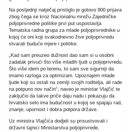
Na posljednji natječaj pristiglo je gotovo 900 prijava
zbog čega se kroz Nacionalnu mrežu Zajedničke
poljoprivredne politike prvi put uspostavlja
Tematska radna grupa za mlade poljoprivrednike u
kojoj će oni koji svakodnevno žive poljoprivredu
stvarati buduće mjere i politike.
„Kad sam preuzeo dužnost dao sam si u osobni
zadatak privući što više mladih ljudi u poljoprivredu.
Što više idem po terenu, to sam sve sigurniji da
imamo razloga za optimizam. Upoznajem mlade
ljude koji su ostali na zemlji svojih roditelja, ali rade
na potpuno nov način“, naveo je ministar Vlajčić te
zaključio da takve priče daju nadu i pokazuju da
hrvatsko selo ima budućnost u kojoj se spajaju rad,
znanje, upornost i dobra potpora države.
Uz ministra Vlajčića dodjeli su prisustvovali i
državni tajnici Ministarstva poljoprivrede,