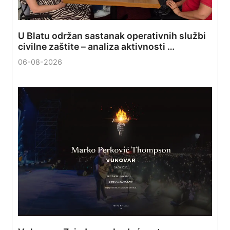
U Blatu održan sastanak operativnih službi
civilne zaštite – analiza aktivnosti …
06-08-2026