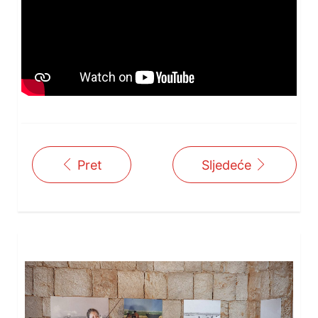
Pret
Sljedeće