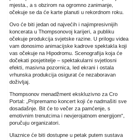
mjesta., a s obzirom na ogromno zanimanje,
očekuje se da će karte planuti u rekordnom roku.
Ovo će biti jedan od najvećih i najimpresivnijih
koncerata u Thompsonovoj karijeri, a publiku
očekuje produkcija svjetske razine. U prilogu videa
vam donosimo animacijske kadrove spektakla koji
vas očekuje na Hipodromu. Scenografija koja će
dočekati posjetitelje – spektakularni svjetlosni
efekti, masivna pozornica, led ekrani i ostala
vrhunska produkcija osigurat će nezaboravan
doživljaj.
Thompsonov menadžment ekskluzivno za Cro
Portal: „Pripremamo koncert koji će nadmašiti sve
dosadašnje. Bit će to večer za pamćenje, s
emotivnim trenutcima i nevjerojatnom energijom“,
poručuju organizatori.
Ulaznice će biti dostupne u petak putem sustava