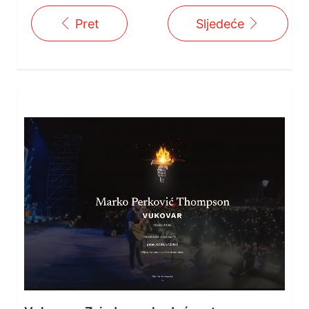
Pret
Sljedeće