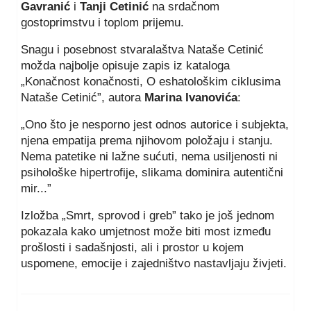
Gavranić
i
Tanji Cetinić
na srdačnom
gostoprimstvu i toplom prijemu.
Snagu i posebnost stvaralaštva Nataše Cetinić
možda najbolje opisuje zapis iz kataloga
„Konačnost konačnosti, O eshatološkim ciklusima
Nataše Cetinić”, autora
Marina Ivanovića
:
„Ono što je nesporno jest odnos autorice i subjekta,
njena empatija prema njihovom položaju i stanju.
Nema patetike ni lažne sućuti, nema usiljenosti ni
psihološke hipertrofije, slikama dominira autentični
mir...”
Izložba „Smrt, sprovod i greb” tako je još jednom
pokazala kako umjetnost može biti most između
prošlosti i sadašnjosti, ali i prostor u kojem
uspomene, emocije i zajedništvo nastavljaju živjeti.