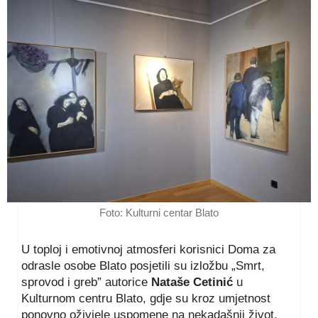
Foto: Kulturni centar Blato
U toploj i emotivnoj atmosferi korisnici Doma za
odrasle osobe Blato posjetili su izložbu „Smrt,
sprovod i greb” autorice
Nataše Cetinić
u
Kulturnom centru Blato, gdje su kroz umjetnost
ponovno oživjele uspomene na nekadašnji život,