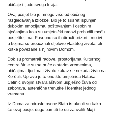
običaje i ljude svoga kraja.
Ovaj posjet bio je mnogo više od običnog
razgledavanja izložbe. Bio je to susret ispunjen
dubokim emocijama, poštovanjem i osobnim
sjećanjima koja su umjetnički radovi probudili među
posjetiteljima. Posebno su ih dirnuli prizori i motivi
u kojima su prepoznali dijelove vlastitog života, ali i
kutke povezane s njihovim Domom.
Dok su promatrali radove, prostorijama Kulturnog
centra širile su se priče o starim vremenima,
običajima, ljudima i životu kakav se nekada živio na
Korčuli. Upravo je to ono što umjetnica Nataša
Cetinić svojim stvaralaštvom uspješno čuva od
zaborava, autentične trenutke i identitet jednog
vremena.
Iz Doma za odrasle osobe Blato istaknuli su kako
će ovaj posjet dugo pamtiti te su zahvalili
Maji