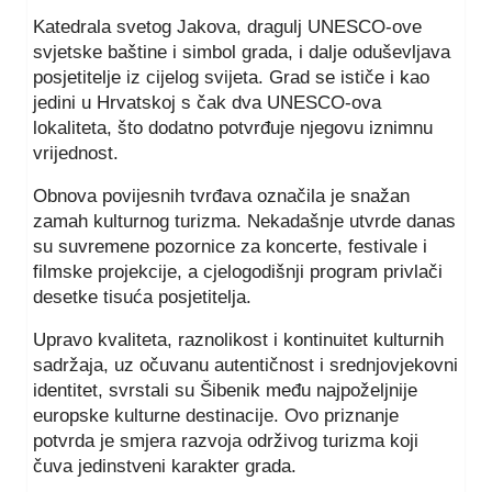
Katedrala svetog Jakova, dragulj UNESCO-ove
svjetske baštine i simbol grada, i dalje oduševljava
posjetitelje iz cijelog svijeta. Grad se ističe i kao
jedini u Hrvatskoj s čak dva UNESCO-ova
lokaliteta, što dodatno potvrđuje njegovu iznimnu
vrijednost.
Obnova povijesnih tvrđava označila je snažan
zamah kulturnog turizma. Nekadašnje utvrde danas
su suvremene pozornice za koncerte, festivale i
filmske projekcije, a cjelogodišnji program privlači
desetke tisuća posjetitelja.
Upravo kvaliteta, raznolikost i kontinuitet kulturnih
sadržaja, uz očuvanu autentičnost i srednjovjekovni
identitet, svrstali su Šibenik među najpoželjnije
europske kulturne destinacije. Ovo priznanje
potvrda je smjera razvoja održivog turizma koji
čuva jedinstveni karakter grada.