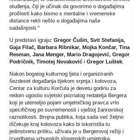
otuđenja, čiji je učinak da govorimo o događajima
prošlosti kako bismo s mentalne i vremenske
distance rekli nešto o događajima naše
sadašnjosti."
U predstavi igraju:
Gregor Čušin, Svit Stefanija,
Gaja Filač, Barbara Ribnikar, Mojka Končar, Tina
Resman, Jana Menger, Mario Dragojević, Gregor
Podričnik, Timotej Novaković
i
Gregor Luštek
.
Nakon bogatog kulturnog ljeta i organiziranih
šezdeset događanja tijekom srpnja i kolovoza,
Centar za kulturu Korčula je devetu godinu za
redom ugostio svjetski poznatog redatelja Bergera
koji je utemeljio pojam umjetničkog pravca vrlo
specifičnog po suvremenosti i vještoj žanrovskoj
raznolikosti. Brojna publika, koja sada već željno
iščekuje kraj kolovoza kako bi iskoristila tu
jedinstvenu priliku, uživala je u Bergerovoj režiji i
izvedbama vrhunskih slovenskih umjetnika.