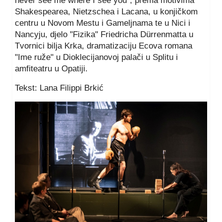
never see me where I see you", prema motivima
Shakespearea, Nietzschea i Lacana, u konjičkom
centru u Novom Mestu i Gameljnama te u Nici i
Nancyju, djelo "Fizika" Friedricha Dürrenmatta u
Tvornici bilja Krka, dramatizaciju Ecova romana
"Ime ruže" u Dioklecijanovoj palači u Splitu i
amfiteatru u Opatiji.
Tekst: Lana Filippi Brkić