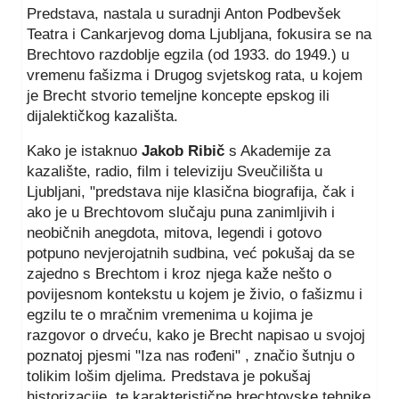
Predstava, nastala u suradnji Anton Podbevšek
Teatra i Cankarjevog doma Ljubljana, fokusira se na
Brechtovo razdoblje egzila (od 1933. do 1949.) u
vremenu fašizma i Drugog svjetskog rata, u kojem
je Brecht stvorio temeljne koncepte epskog ili
dijalektičkog kazališta.
Kako je istaknuo
Jakob Ribič
s Akademije za
kazalište, radio, film i televiziju Sveučilišta u
Ljubljani, "predstava nije klasična biografija, čak i
ako je u Brechtovom slučaju puna zanimljivih i
neobičnih anegdota, mitova, legendi i gotovo
potpuno nevjerojatnih sudbina, već pokušaj da se
zajedno s Brechtom i kroz njega kaže nešto o
povijesnom kontekstu u kojem je živio, o fašizmu i
egzilu te o mračnim vremenima u kojima je
razgovor o drveću, kako je Brecht napisao u svojoj
poznatoj pjesmi "Iza nas rođeni" , značio šutnju o
tolikim lošim djelima. Predstava je pokušaj
historizacije, te karakteristične brechtovske tehnike