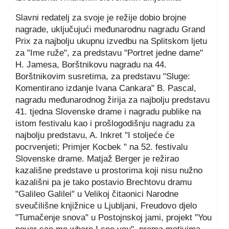
Slavni redatelj za svoje je režije dobio brojne
nagrade, uključujući međunarodnu nagradu Grand
Prix za najbolju ukupnu izvedbu na Splitskom ljetu
za "Ime ruže", za predstavu "Portret jedne dame"
H. Jamesa, Borštnikovu nagradu na 44.
Borštnikovim susretima, za predstavu "Sluge:
Komentirano izdanje Ivana Cankara" B. Pascal,
nagradu međunarodnog žirija za najbolju predstavu
41. tjedna Slovenske drame i nagradu publike na
istom festivalu kao i prošlogodišnju nagradu za
najbolju predstavu, A. Inkret "I stoljeće će
pocrvenjeti; Primjer Kocbek " na 52. festivalu
Slovenske drame. Matjaž Berger je režirao
kazališne predstave u prostorima koji nisu nužno
kazališni pa je tako postavio Brechtovu dramu
"Galileo Galilei" u Velikoj čitaonici Narodne
sveučilišne knjižnice u Ljubljani, Freudovo djelo
"Tumačenje snova" u Postojnskoj jami, projekt "You