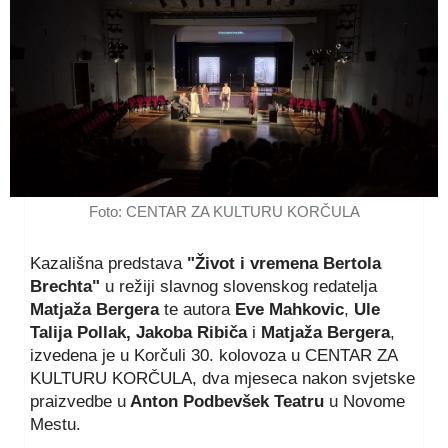
Foto: CENTAR ZA KULTURU KORČULA
Kazališna predstava
"Život i vremena Bertola
Brechta"
u režiji slavnog slovenskog redatelja
Matjaža Bergera
te autora
Eve Mahkovic
,
Ule
Talija Pollak, Jakoba Ribiča
i
Matjaža Bergera
,
izvedena je u Korčuli 30. kolovoza u CENTAR ZA
KULTURU KORČULA, dva mjeseca nakon svjetske
praizvedbe u
Anton Podbevšek Teatru
u Novome
Mestu.