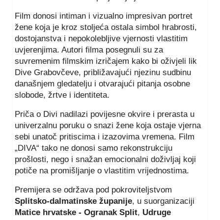
Film donosi intiman i vizualno impresivan portret
žene koja je kroz stoljeća ostala simbol hrabrosti,
dostojanstva i nepokolebljive vjernosti vlastitim
uvjerenjima. Autori filma posegnuli su za
suvremenim filmskim izričajem kako bi oživjeli lik
Dive Grabovčeve, približavajući njezinu sudbinu
današnjem gledatelju i otvarajući pitanja osobne
slobode, žrtve i identiteta.
Priča o Divi nadilazi povijesne okvire i prerasta u
univerzalnu poruku o snazi žene koja ostaje vjerna
sebi unatoč pritiscima i izazovima vremena. Film
„DIVA“ tako ne donosi samo rekonstrukciju
prošlosti, nego i snažan emocionalni doživljaj koji
potiče na promišljanje o vlastitim vrijednostima.
Premijera se održava pod pokroviteljstvom
Splitsko-dalmatinske županije
, u suorganizaciji
Matice hrvatske - Ogranak Split
,
Udruge