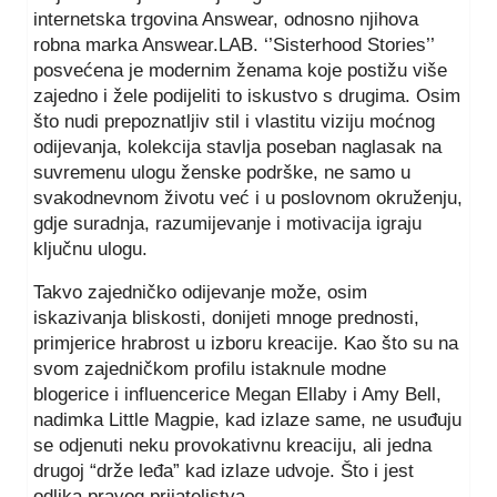
internetska trgovina Answear, odnosno njihova
robna marka Answear.LAB. ‘’Sisterhood Stories’’
posvećena je modernim ženama koje postižu više
zajedno i žele podijeliti to iskustvo s drugima. Osim
što nudi prepoznatljiv stil i vlastitu viziju moćnog
odijevanja, kolekcija stavlja poseban naglasak na
suvremenu ulogu ženske podrške, ne samo u
svakodnevnom životu već i u poslovnom okruženju,
gdje suradnja, razumijevanje i motivacija igraju
ključnu ulogu.
Takvo zajedničko odijevanje može, osim
iskazivanja bliskosti, donijeti mnoge prednosti,
primjerice hrabrost u izboru kreacije. Kao što su na
svom zajedničkom profilu istaknule modne
blogerice i influencerice Megan Ellaby i Amy Bell,
nadimka Little Magpie, kad izlaze same, ne usuđuju
se odjenuti neku provokativnu kreaciju, ali jedna
drugoj “drže leđa” kad izlaze udvoje. Što i jest
odlika pravog prijateljstva.