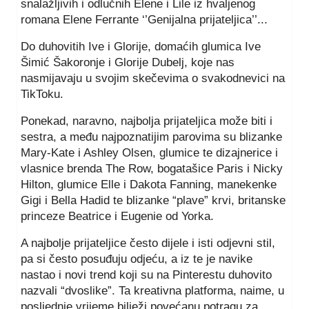
snalažljivih i odlučnih Elene i Lile iz hvaljenog
romana Elene Ferrante ‘’Genijalna prijateljica’’...
Do duhovitih Ive i Glorije, domaćih glumica Ive
Šimić Šakoronje i Glorije Dubelj, koje nas
nasmijavaju u svojim skečevima o svakodnevici na
TikToku.
Ponekad, naravno, najbolja prijateljica može biti i
sestra, a među najpoznatijim parovima su blizanke
Mary-Kate i Ashley Olsen, glumice te dizajnerice i
vlasnice brenda The Row, bogatašice Paris i Nicky
Hilton, glumice Elle i Dakota Fanning, manekenke
Gigi i Bella Hadid te blizanke “plave” krvi, britanske
princeze Beatrice i Eugenie od Yorka.
A najbolje prijateljice često dijele i isti odjevni stil,
pa si često posuđuju odjeću, a iz te je navike
nastao i novi trend koji su na Pinterestu duhovito
nazvali “dvoslike”. Ta kreativna platforma, naime, u
posljednje vrijeme bilježi povećanu potragu za