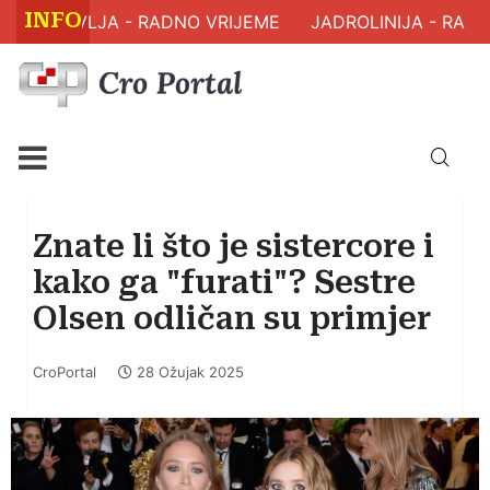
INFO
 ZDRAVLJA - RADNO VRIJEME
JADROLINIJA - RASPO
Znate li što je sistercore i
kako ga "furati"? Sestre
Olsen odličan su primjer
CroPortal
28 Ožujak 2025