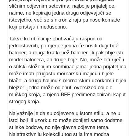
sličnim odjevnim setovima; najbolje prijateljice,
naime, ne kopiraju jedna drugu odijevajući se
istovjetno, već se sinkroniziraju pa nose komade
koji pristaju i međusobno.
Takve kombinacije obuhvaćaju raspon od
jednostavnih, primjerice jedna će nositi dugi bež
baloner, a druga kratki bež baloner, ili pak obje isti
model balonera, ali druge boje. No, može biti riječ i
o stilski složenijim kombinacijama: jedna prijateljica
može imati prugastu mornarsku majicu i bijele
hlače, a druga haljinu s mornarskim uzorkom i bijeli
blejzer; jedna može odjenuti oversized odijelo
muškog kroja, a njena BFF predimenzionirani kaput
strogog kroja.
Najvažnije je da su odjevene u istom stilu, a ne u
istoj boji ili uzorku: to može donijeti samo dodatne
stilske bodove, no nije glavna odjevna tema.
Najatraktivniju kolekciju tog stila ima modna