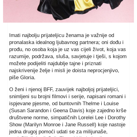
Imati najbolju prijateljicu ženama je važnije od
pronalaska idealnog ljubavnog partnera; oni dođu i
prođu, no osoba koja je uz vas cijeli život, koja vas
razumije, podržava, sluša, savjetuje i tješi, s kojom
možete podijeliti najdublje tajne i priznati
najskrivenije želje i misli je doista neprocjenjivo,
piše Gloria.
O ženi i njenoj BFF, zauvijek najboljoj prijateljici,
snimljeni su brojni filmovi i serije, napisani romani i
ispjevane pjesme, od buntovnih Thelme i Louise
(Susan Sarandon i Geena Davis) koje zajedno krše
društvene norme, simpatičnih Lorelei Lee i Dorothy
Show (Marilyn Monroe i Jane Russell) koje nastoje
jedna drugoj pomoći udati se za milijunaše,