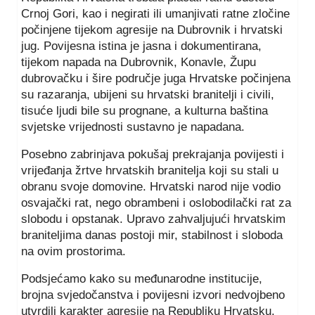
Crnoj Gori, kao i negirati ili umanjivati ratne zločine
počinjene tijekom agresije na Dubrovnik i hrvatski
jug. Povijesna istina je jasna i dokumentirana,
tijekom napada na Dubrovnik, Konavle, Župu
dubrovačku i šire područje juga Hrvatske počinjena
su razaranja, ubijeni su hrvatski branitelji i civili,
tisuće ljudi bile su prognane, a kulturna baština
svjetske vrijednosti sustavno je napadana.
Posebno zabrinjava pokušaj prekrajanja povijesti i
vrijeđanja žrtve hrvatskih branitelja koji su stali u
obranu svoje domovine. Hrvatski narod nije vodio
osvajački rat, nego obrambeni i oslobodilački rat za
slobodu i opstanak. Upravo zahvaljujući hrvatskim
braniteljima danas postoji mir, stabilnost i sloboda
na ovim prostorima.
Podsjećamo kako su međunarodne institucije,
brojna svjedočanstva i povijesni izvori nedvojbeno
utvrdili karakter agresije na Republiku Hrvatsku.