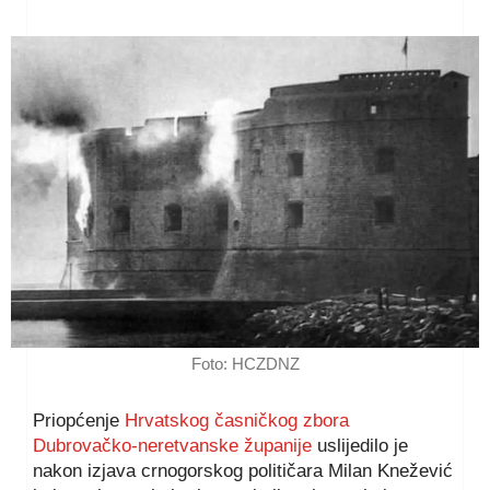
Foto: HCZDNZ
Priopćenje
Hrvatskog časničkog zbora
Dubrovačko-neretvanske županije
uslijedilo je
nakon izjava crnogorskog političara Milan Knežević