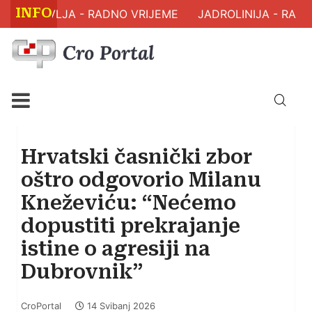
INFO
M ZDRAVLJA - RADNO VRIJEME
JADROLINIJA - RASPO
Hrvatski časnički zbor
oštro odgovorio Milanu
Kneževiću: “Nećemo
dopustiti prekrajanje
istine o agresiji na
Dubrovnik”
CroPortal
14 Svibanj 2026