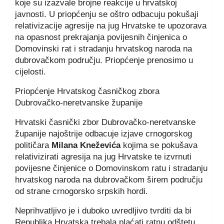
koje su izazvale brojne reakcije u hrvatskoj
javnosti. U priopćenju se oštro odbacuju pokušaji
relativizacije agresije na jug Hrvatske te upozorava
na opasnost prekrajanja povijesnih činjenica o
Domovinski rat i stradanju hrvatskog naroda na
dubrovačkom području. Priopćenje prenosimo u
cijelosti.
Priopćenje Hrvatskog časničkog zbora
Dubrovačko-neretvanske županije
Hrvatski časnički zbor Dubrovačko-neretvanske
županije najoštrije odbacuje izjave crnogorskog
političara
Milana Kneževića
kojima se pokušava
relativizirati agresija na jug Hrvatske te izvrnuti
povijesne činjenice o Domovinskom ratu i stradanju
hrvatskog naroda na dubrovačkom širem području
od strane crnogorsko srpskih hordi.
Neprihvatljivo je i duboko uvredljivo tvrditi da bi
Republika Hrvatska trebala plaćati ratnu odštetu