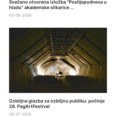
Svečano otvorena izložba "Poslijepodneva u
hladu" akademske slikarice …
03-08-2026
Ozbiljna glazba za ozbiljnu publiku: počinje
28. PagArtFestival
28-07-2026