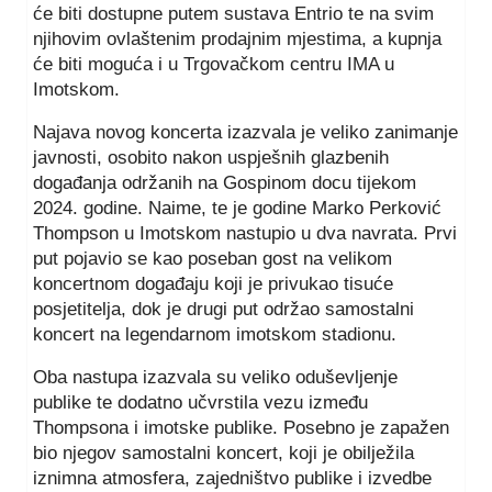
će biti dostupne putem sustava Entrio te na svim
njihovim ovlaštenim prodajnim mjestima, a kupnja
će biti moguća i u Trgovačkom centru IMA u
Imotskom.
Najava novog koncerta izazvala je veliko zanimanje
javnosti, osobito nakon uspješnih glazbenih
događanja održanih na Gospinom docu tijekom
2024. godine. Naime, te je godine Marko Perković
Thompson u Imotskom nastupio u dva navrata. Prvi
put pojavio se kao poseban gost na velikom
koncertnom događaju koji je privukao tisuće
posjetitelja, dok je drugi put održao samostalni
koncert na legendarnom imotskom stadionu.
Oba nastupa izazvala su veliko oduševljenje
publike te dodatno učvrstila vezu između
Thompsona i imotske publike. Posebno je zapažen
bio njegov samostalni koncert, koji je obilježila
iznimna atmosfera, zajedništvo publike i izvedbe