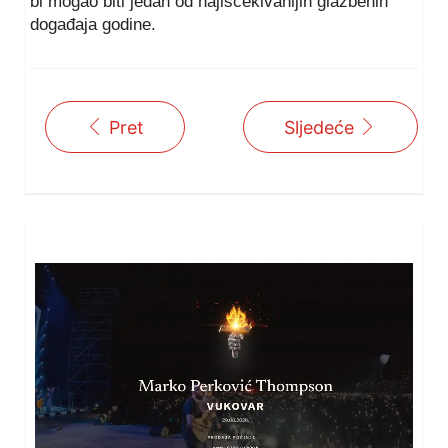
bi mogao biti jedan od najiščekivanijih glazbenih
događaja godine.
Pret
Sljedeće