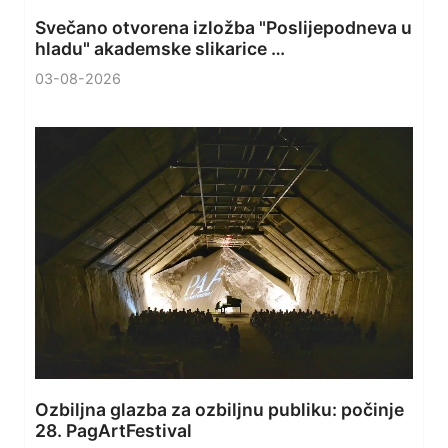
Svečano otvorena izložba "Poslijepodneva u
hladu" akademske slikarice …
03-08-2026
Ozbiljna glazba za ozbiljnu publiku: počinje
28. PagArtFestival