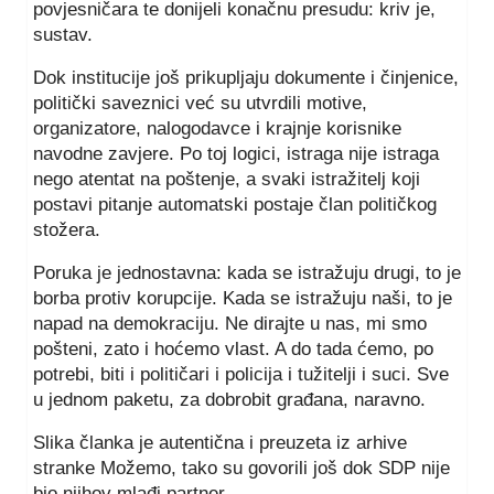
povjesničara te donijeli konačnu presudu: kriv je,
sustav.
Dok institucije još prikupljaju dokumente i činjenice,
politički saveznici već su utvrdili motive,
organizatore, nalogodavce i krajnje korisnike
navodne zavjere. Po toj logici, istraga nije istraga
nego atentat na poštenje, a svaki istražitelj koji
postavi pitanje automatski postaje član političkog
stožera.
Poruka je jednostavna: kada se istražuju drugi, to je
borba protiv korupcije. Kada se istražuju naši, to je
napad na demokraciju. Ne dirajte u nas, mi smo
pošteni, zato i hoćemo vlast. A do tada ćemo, po
potrebi, biti i političari i policija i tužitelji i suci. Sve
u jednom paketu, za dobrobit građana, naravno.
Slika članka je autentična i preuzeta iz arhive
stranke Možemo, tako su govorili još dok SDP nije
bio njihov mlađi partner.