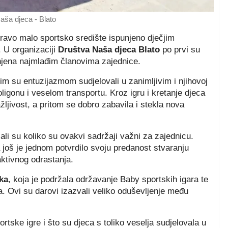
aša djeca - Blato
pravo malo sportsko središte ispunjeno dječjim
 U organizaciji
Društva Naša djeca Blato
po prvi su
njena najmlađim članovima zajednice.
kim su entuzijazmom sudjelovali u zanimljivim i njihovoj
ligonu i veselom transportu. Kroz igru i kretanje djeca
žljivost, a pritom se dobro zabavila i stekla nova
zali su koliko su ovakvi sadržaji važni za zajednicu.
još je jednom potvrdilo svoju predanost stvaranju
aktivnog odrastanja.
ka
, koja je podržala održavanje Baby sportskih igara te
. Ovi su darovi izazvali veliko oduševljenje među
rtske igre i što su djeca s toliko veselja sudjelovala u