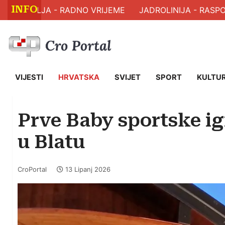
INFO
ZDRAVLJA - RADNO VRIJEME
JADROLINIJA - RASPORE
VIJESTI
HRVATSKA
SVIJET
SPORT
KULTU
Prve Baby sportske ig
u Blatu
CroPortal
13 Lipanj 2026