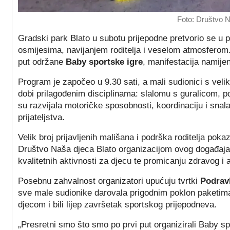
Foto: Društvo N
Gradski park Blato u subotu prijepodne pretvorio se u 
osmijesima, navijanjem roditelja i veselom atmosferom.
put održane
Baby sportske igre
, manifestacija namije
Program je započeo u 9.30 sati, a mali sudionici s veli
dobi prilagođenim disciplinama: slalomu s guralicom, po
su razvijala motoričke sposobnosti, koordinaciju i snala
prijateljstva.
Velik broj prijavljenih mališana i podrška roditelja poka
Društvo Naša djeca Blato organizacijom ovog događaja 
kvalitetnih aktivnosti za djecu te promicanju zdravog i 
Posebnu zahvalnost organizatori upućuju tvrtki
Podrav
sve male sudionike darovala prigodnim poklon paketima
djecom i bili lijep završetak sportskog prijepodneva.
„Presretni smo što smo po prvi put organizirali Baby spo