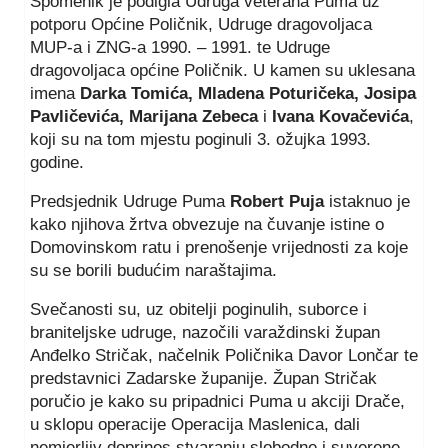
Spomenik je podigla Udruga veterana Puma uz
potporu Općine Poličnik, Udruge dragovoljaca
MUP-a i ZNG-a 1990. – 1991. te Udruge
dragovoljaca općine Poličnik. U kamen su uklesana
imena
Darka Tomića, Mladena Poturičeka, Josipa
Pavličevića, Marijana Zebeca
i
Ivana Kovačevića
,
koji su na tom mjestu poginuli 3. ožujka 1993.
godine.
Predsjednik Udruge Puma
Robert Puja
istaknuo je
kako njihova žrtva obvezuje na čuvanje istine o
Domovinskom ratu i prenošenje vrijednosti za koje
su se borili budućim naraštajima.
Svečanosti su, uz obitelji poginulih, suborce i
braniteljske udruge, nazočili varaždinski župan
Anđelko Stričak, načelnik Poličnika Davor Lončar te
predstavnici Zadarske županije. Župan Stričak
poručio je kako su pripadnici Puma u akciji Drače,
u sklopu operacije Operacija Maslenica, dali
nemjerljiv doprinos stvaranju slobodne i suverene