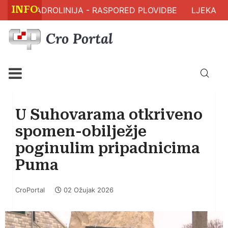
INFO
JADROLINIJA - RASPORED PLOVIDBE
LJEKARNA 
U Suhovarama otkriveno
spomen-obilježje
poginulim pripadnicima
Puma
CroPortal
02 Ožujak 2026