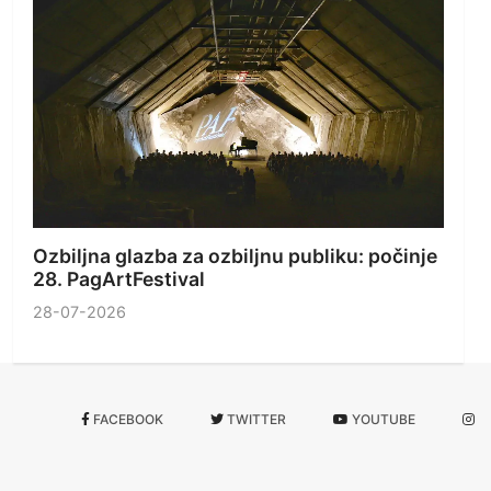
Ozbiljna glazba za ozbiljnu publiku: počinje
28. PagArtFestival
28-07-2026
FACEBOOK
TWITTER
YOUTUBE