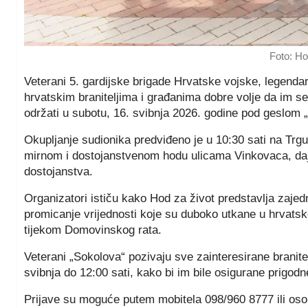
Foto: Ho
Veterani 5. gardijske brigade Hrvatske vojske, legendar
hrvatskim braniteljima i građanima dobre volje da im s
održati u subotu, 16. svibnja 2026. godine pod geslom „
Okupljanje sudionika predviđeno je u 10:30 sati na Trgu 
mirnom i dostojanstvenom hodu ulicama Vinkovaca, dajući
dostojanstva.
Organizatori ističu kako Hod za život predstavlja zaje
promicanje vrijednosti koje su duboko utkane u hrvatsko d
tijekom Domovinskog rata.
Veterani „Sokolova“ pozivaju sve zainteresirane branitel
svibnja do 12:00 sati, kako bi im bile osigurane prigod
Prijave su moguće putem mobitela 098/960 8777 ili oso