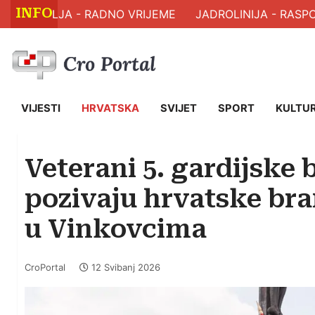
INFO
ZDRAVLJA - RADNO VRIJEME
JADROLINIJA - RASPOR
VIJESTI
HRVATSKA
SVIJET
SPORT
KULTU
Veterani 5. gardijske
pozivaju hrvatske bran
u Vinkovcima
CroPortal
12 Svibanj 2026