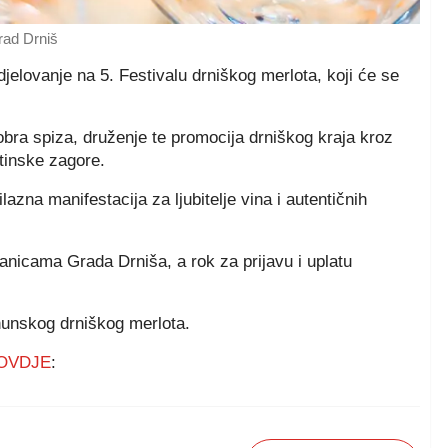
rad Drniš
djelovanje na 5. Festivalu drniškog merlota, koji će se
obra spiza, druženje te promocija drniškog kraja kroz
tinske zagore.
zna manifestacija za ljubitelje vina i autentičnih
ranicama Grada Drniša, a rok za prijavu i uplatu
hunskog drniškog merlota.
OVDJE
: