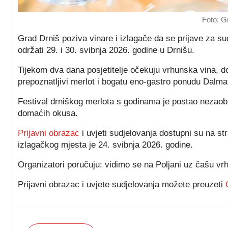
Foto: G
Grad Drniš poziva vinare i izlagače da se prijave za su
održati 29. i 30. svibnja 2026. godine u Drnišu.
Tijekom dva dana posjetitelje očekuju vrhunska vina, d
prepoznatljivi merlot i bogatu eno-gastro ponudu Dalma
Festival drniškog merlota s godinama je postao nezaobila
domaćih okusa.
Prijavni obrazac
i uvjeti sudjelovanja dostupni su na st
izlagačkog mjesta je 24. svibnja 2026. godine.
Organizatori poručuju: vidimo se na Poljani uz čašu vr
Prijavni obrazac i uvjete sudjelovanja možete preuzeti