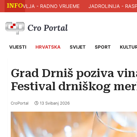
INFO
 ZDRAVLJA - RADNO VRIJEME
JADROLINIJA - RASPO
VIJESTI
HRVATSKA
SVIJET
SPORT
KULTU
Grad Drniš poziva vina
Festival drniškog mer
CroPortal
13 Svibanj 2026