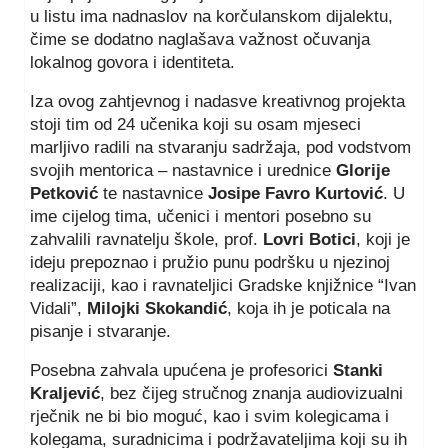
u listu ima nadnaslov na korčulanskom dijalektu,
čime se dodatno naglašava važnost očuvanja
lokalnog govora i identiteta.
Iza ovog zahtjevnog i nadasve kreativnog projekta
stoji tim od 24 učenika koji su osam mjeseci
marljivo radili na stvaranju sadržaja, pod vodstvom
svojih mentorica – nastavnice i urednice
Glorije
Petković
te nastavnice
Josipe Favro Kurtović
. U
ime cijelog tima, učenici i mentori posebno su
zahvalili ravnatelju škole, prof.
Lovri Botici
, koji je
ideju prepoznao i pružio punu podršku u njezinoj
realizaciji, kao i ravnateljici Gradske knjižnice “Ivan
Vidali”,
Milojki Skokandić
, koja ih je poticala na
pisanje i stvaranje.
Posebna zahvala upućena je profesorici
Stanki
Kraljević
, bez čijeg stručnog znanja audiovizualni
rječnik ne bi bio moguć, kao i svim kolegicama i
kolegama, suradnicima i podržavateljima koji su ih