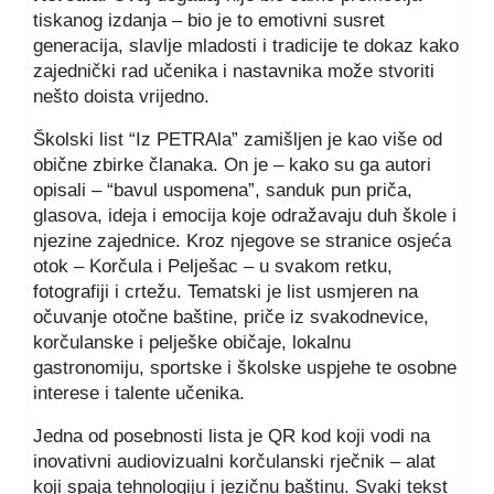
tiskanog izdanja – bio je to emotivni susret
generacija, slavlje mladosti i tradicije te dokaz kako
zajednički rad učenika i nastavnika može stvoriti
nešto doista vrijedno.
Školski list “Iz PETRAla” zamišljen je kao više od
obične zbirke članaka. On je – kako su ga autori
opisali – “bavul uspomena”, sanduk pun priča,
glasova, ideja i emocija koje odražavaju duh škole i
njezine zajednice. Kroz njegove se stranice osjeća
otok – Korčula i Pelješac – u svakom retku,
fotografiji i crtežu. Tematski je list usmjeren na
očuvanje otočne baštine, priče iz svakodnevice,
korčulanske i pelješke običaje, lokalnu
gastronomiju, sportske i školske uspjehe te osobne
interese i talente učenika.
Jedna od posebnosti lista je QR kod koji vodi na
inovativni audiovizualni korčulanski rječnik – alat
koji spaja tehnologiju i jezičnu baštinu. Svaki tekst