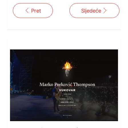
Pret
Sljedeće