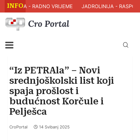
INFO
DRAVLJA - RADNO VRIJEME
JADROLINIJA - RASPORED
“Iz PETRAla” – Novi
srednjoškolski list koji
spaja prošlost i
budućnost Korčule i
Pelješca
CroPortal
14 Svibanj 2025