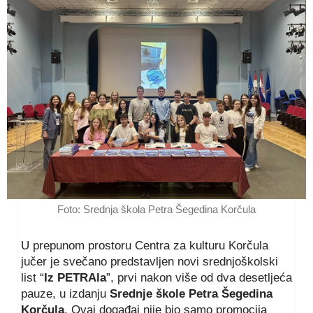
Foto: Srednja škola Petra Šegedina Korčula
U prepunom prostoru Centra za kulturu Korčula
jučer je svečano predstavljen novi srednjoškolski
list “
Iz PETRAla
”, prvi nakon više od dva desetljeća
pauze, u izdanju
Srednje škole Petra Šegedina
Korčula
. Ovaj događaj nije bio samo promocija