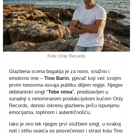
Foto: Only Records
Glazbena scena bogatija je za novo, snažno i
emotivno ime –
Tino Barin
, pjevač koji već svojim
prvim tonovima osvaja publiku diljem regije. Njegov
debitantski singl “
Tebe nima
”, predstavljen u
suradnji s renomiranom produkcijskom kućom Only
Records, donosi iskrenu glazbenu priču ispunjenu
emocijama, toplinom i autentičnošću.
Iako je ovo tek njegov prvi službeni singl, u svakoj
noti i stihu osjeća se posvećenost i strast koju Tino