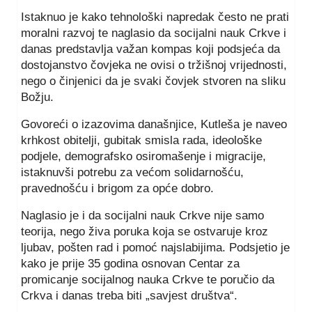
Istaknuo je kako tehnološki napredak često ne prati
moralni razvoj te naglasio da socijalni nauk Crkve i
danas predstavlja važan kompas koji podsjeća da
dostojanstvo čovjeka ne ovisi o tržišnoj vrijednosti,
nego o činjenici da je svaki čovjek stvoren na sliku
Božju.
Govoreći o izazovima današnjice, Kutleša je naveo
krhkost obitelji, gubitak smisla rada, ideološke
podjele, demografsko osiromašenje i migracije,
istaknuvši potrebu za većom solidarnošću,
pravednošću i brigom za opće dobro.
Naglasio je i da socijalni nauk Crkve nije samo
teorija, nego živa poruka koja se ostvaruje kroz
ljubav, pošten rad i pomoć najslabijima. Podsjetio je
kako je prije 35 godina osnovan Centar za
promicanje socijalnog nauka Crkve te poručio da
Crkva i danas treba biti „savjest društva“.