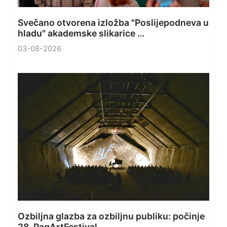
Svečano otvorena izložba "Poslijepodneva u
hladu" akademske slikarice …
03-08-2026
Ozbiljna glazba za ozbiljnu publiku: počinje
28. PagArtFestival