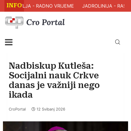
INFO
 ZDRAVLJA - RADNO VRIJEME
JADROLINIJA - RASPO
Nadbiskup Kutleša:
Socijalni nauk Crkve
danas je važniji nego
ikada
CroPortal
12 Svibanj 2026